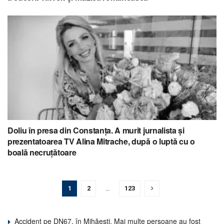
Doliu în presa din Constanța. A murit jurnalista și
prezentatoarea TV Alina Mitrache, după o luptă cu o
boală necruțătoare
1
2
…
123
Accident pe DN67, în Mihăești. Mai multe persoane au fost