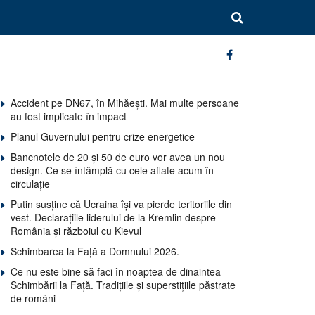
Accident pe DN67, în Mihăești. Mai multe persoane
au fost implicate în impact
Planul Guvernului pentru crize energetice
Bancnotele de 20 și 50 de euro vor avea un nou
design. Ce se întâmplă cu cele aflate acum în
circulație
Putin susține că Ucraina își va pierde teritoriile din
vest. Declarațiile liderului de la Kremlin despre
România și războiul cu Kievul
Schimbarea la Față a Domnului 2026.
Ce nu este bine să faci în noaptea de dinaintea
Schimbării la Față. Tradițiile și superstițiile păstrate
de români