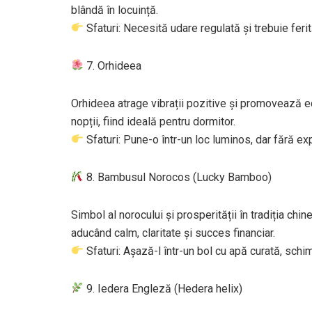
blândă în locuință.
Sfaturi: Necesită udare regulată și trebuie feri
7. Orhideea
Orhideea atrage vibrații pozitive și promovează ec
nopții, fiind ideală pentru dormitor.
Sfaturi: Pune-o într-un loc luminos, dar fără ex
8. Bambusul Norocos (Lucky Bamboo)
Simbol al norocului și prosperității în tradiția chi
aducând calm, claritate și succes financiar.
Sfaturi: Așază-l într-un bol cu apă curată, schim
9. Iedera Engleză (Hedera helix)