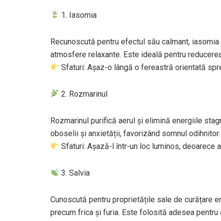
1. Iasomia
Recunoscută pentru efectul său calmant, iasomia aj
atmosfere relaxante. Este ideală pentru reducerea 
Sfaturi: Așaz-o lângă o fereastră orientată spr
2. Rozmarinul
Rozmarinul purifică aerul și elimină energiile sta
oboselii și anxietății, favorizând somnul odihnitor.
Sfaturi: Așază-l într-un loc luminos, deoarece 
3. Salvia
Cunoscută pentru proprietățile sale de curățare en
precum frica și furia. Este folosită adesea pentru 