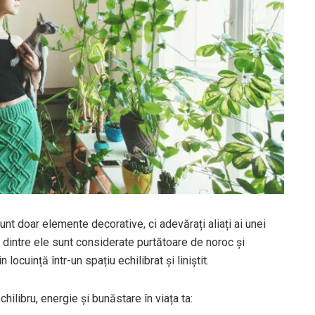
nt doar elemente decorative, ci adevărați aliați ai unei
 dintre ele sunt considerate purtătoare de noroc și
ocuință într-un spațiu echilibrat și liniștit.
libru, energie și bunăstare în viața ta: