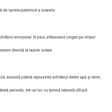
tă de lumina puternică a soarelui.
hilibrul emoțional. În plus, eliberează oxigen pe timpul
punere directă la razele solare.
neză, această plantă reprezintă echilibrul dintre apă și lemn,
bată periodic, într-un loc cu lumină naturală difuză.