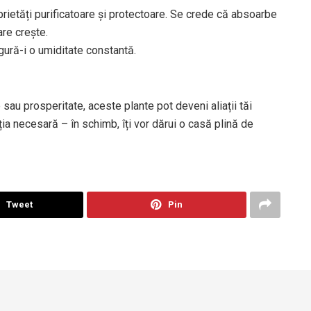
rietăți purificatoare și protectoare. Se crede că absoarbe
are crește.
gură-i o umiditate constantă.
e sau prosperitate, aceste plante pot deveni aliații tăi
nția necesară – în schimb, îți vor dărui o casă plină de
Tweet
Pin