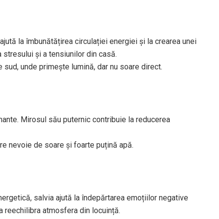
ută la îmbunătățirea circulației energiei și la crearea unei
stresului și a tensiunilor din casă.
e sud, unde primește lumină, dar nu soare direct.
gnante. Mirosul său puternic contribuie la reducerea
are nevoie de soare și foarte puțină apă.
ergetică, salvia ajută la îndepărtarea emoțiilor negative
a reechilibra atmosfera din locuință.