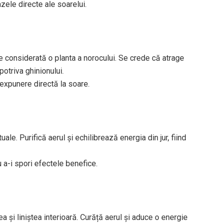
razele directe ale soarelui.
te considerată o planta a norocului. Se crede că atrage
potriva ghinionului.
 expunere directă la soare.
uale. Purifică aerul și echilibrează energia din jur, fiind
u a-i spori efectele benefice.
 și liniștea interioară. Curăță aerul și aduce o energie