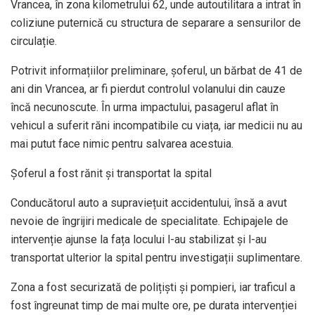
Vrancea, în zona kilometrului 62, unde autoutilitara a intrat în
coliziune puternică cu structura de separare a sensurilor de
circulație.
Potrivit informațiilor preliminare, șoferul, un bărbat de 41 de
ani din Vrancea, ar fi pierdut controlul volanului din cauze
încă necunoscute. În urma impactului, pasagerul aflat în
vehicul a suferit răni incompatibile cu viața, iar medicii nu au
mai putut face nimic pentru salvarea acestuia.
Șoferul a fost rănit și transportat la spital
Conducătorul auto a supraviețuit accidentului, însă a avut
nevoie de îngrijiri medicale de specialitate. Echipajele de
intervenție ajunse la fața locului l-au stabilizat și l-au
transportat ulterior la spital pentru investigații suplimentare.
Zona a fost securizată de polițiști și pompieri, iar traficul a
fost îngreunat timp de mai multe ore, pe durata intervenției