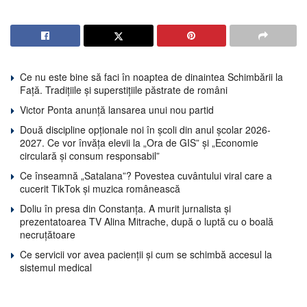
Ce nu este bine să faci în noaptea de dinaintea Schimbării la
Față. Tradițiile și superstițiile păstrate de români
Victor Ponta anunță lansarea unui nou partid
Două discipline opționale noi în școli din anul școlar 2026-
2027. Ce vor învăța elevii la „Ora de GIS” și „Economie
circulară și consum responsabil”
Ce înseamnă „Satalana”? Povestea cuvântului viral care a
cucerit TikTok și muzica românească
Doliu în presa din Constanța. A murit jurnalista și
prezentatoarea TV Alina Mitrache, după o luptă cu o boală
necruțătoare
Ce servicii vor avea pacienții și cum se schimbă accesul la
sistemul medical