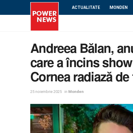
ACTUALITATE
MONDEN
Andreea Bălan, anu
care a încins showb
Cornea radiază de f
25 noiembrie 2025
in
Monden