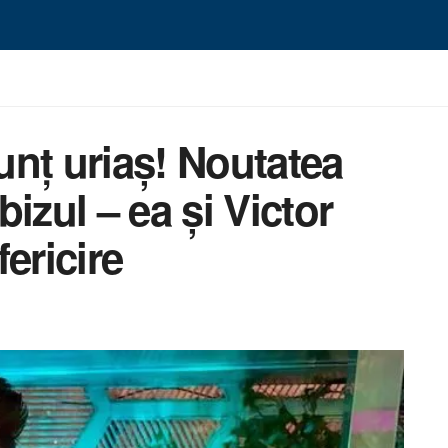
nț uriaș! Noutatea
izul – ea și Victor
ericire