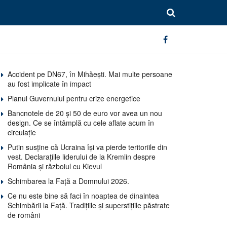
Accident pe DN67, în Mihăești. Mai multe persoane
au fost implicate în impact
Planul Guvernului pentru crize energetice
Bancnotele de 20 și 50 de euro vor avea un nou
design. Ce se întâmplă cu cele aflate acum în
circulație
Putin susține că Ucraina își va pierde teritoriile din
vest. Declarațiile liderului de la Kremlin despre
România și războiul cu Kievul
Schimbarea la Față a Domnului 2026.
Ce nu este bine să faci în noaptea de dinaintea
Schimbării la Față. Tradițiile și superstițiile păstrate
de români