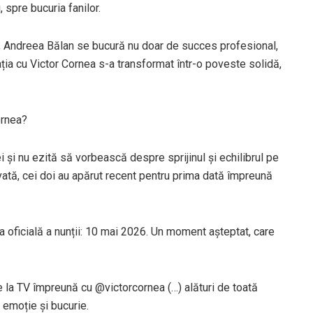
 spre bucuria fanilor.
, Andreea Bălan se bucură nu doar de succes profesional,
ația cu Victor Cornea s-a transformat într-o poveste solidă,
ornea?
i și nu ezită să vorbească despre sprijinul și echilibrul pe
rivată, cei doi au apărut recent pentru prima dată împreună
ata oficială a nunții: 10 mai 2026. Un moment așteptat, care
e la TV împreună cu @victorcornea (…) alături de toată
e emoție și bucurie.