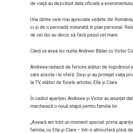
de viață au dezvăluit data oficială a evenimentului,
Una dintre cele mai apreciate vedete din România
ci și de o perioadă minunată în plan personal. Rel
iar cei doi au decis să facă pasul cel mare.
Când va avea loc nunta Andreei Bălan cu Victor C
Andreea radiază de fericire alături de logodnicul e
care acesta i le oferă. Deși și-au protejat viața p
la TV, alături de fiicele artistei, Ella și Clara.
În cadrul apariției, Andreea și Victor au anunțat d
marchează o nouă etapă pentru familia lor.
„Aseară am trăit un moment special: prima apariți
familia, cu Ella și Clara – într-o atmosferă plină d