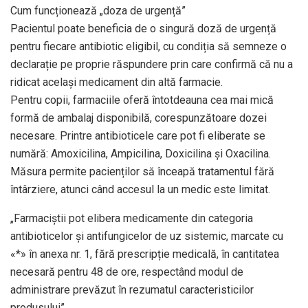
Cum funcționează „doza de urgență”
Pacientul poate beneficia de o singură doză de urgență
pentru fiecare antibiotic eligibil, cu condiția să semneze o
declarație pe proprie răspundere prin care confirmă că nu a
ridicat același medicament din altă farmacie.
Pentru copii, farmaciile oferă întotdeauna cea mai mică
formă de ambalaj disponibilă, corespunzătoare dozei
necesare. Printre antibioticele care pot fi eliberate se
numără: Amoxicilina, Ampicilina, Doxicilina și Oxacilina.
Măsura permite pacienților să înceapă tratamentul fără
întârziere, atunci când accesul la un medic este limitat.
„Farmaciștii pot elibera medicamente din categoria
antibioticelor și antifungicelor de uz sistemic, marcate cu
«*» în anexa nr. 1, fără prescripție medicală, în cantitatea
necesară pentru 48 de ore, respectând modul de
administrare prevăzut în rezumatul caracteristicilor
produsului”,