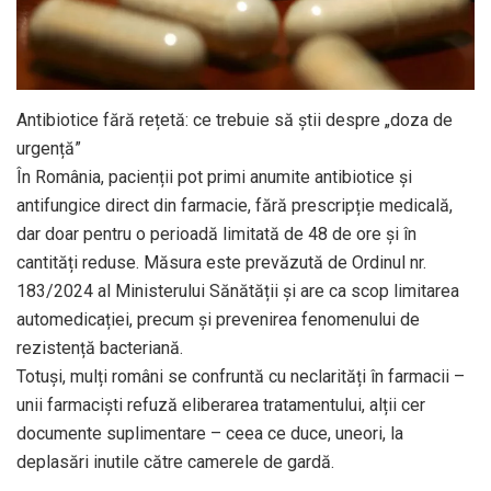
Antibiotice fără rețetă: ce trebuie să știi despre „doza de
urgență”
În România, pacienții pot primi anumite antibiotice și
antifungice direct din farmacie, fără prescripție medicală,
dar doar pentru o perioadă limitată de 48 de ore și în
cantități reduse. Măsura este prevăzută de Ordinul nr.
183/2024 al Ministerului Sănătății și are ca scop limitarea
automedicației, precum și prevenirea fenomenului de
rezistență bacteriană.
Totuși, mulți români se confruntă cu neclarități în farmacii –
unii farmaciști refuză eliberarea tratamentului, alții cer
documente suplimentare – ceea ce duce, uneori, la
deplasări inutile către camerele de gardă.