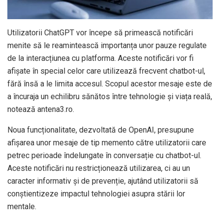
Utilizatorii ChatGPT vor începe să primească notificări
menite să le reamintească importanța unor pauze regulate
de la interacțiunea cu platforma. Aceste notificări vor fi
afișate în special celor care utilizează frecvent chatbot-ul,
fără însă a le limita accesul. Scopul acestor mesaje este de
a încuraja un echilibru sănătos între tehnologie și viața reală,
notează antena3.ro.
Noua funcționalitate, dezvoltată de OpenAI, presupune
afișarea unor mesaje de tip memento către utilizatorii care
petrec perioade îndelungate în conversație cu chatbot-ul.
Aceste notificări nu restricționează utilizarea, ci au un
caracter informativ și de prevenție, ajutând utilizatorii să
conștientizeze impactul tehnologiei asupra stării lor
mentale.