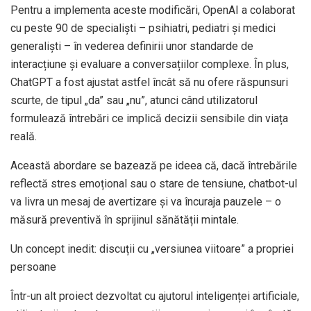
Pentru a implementa aceste modificări, OpenAI a colaborat
cu peste 90 de specialiști – psihiatri, pediatri și medici
generaliști – în vederea definirii unor standarde de
interacțiune și evaluare a conversațiilor complexe. În plus,
ChatGPT a fost ajustat astfel încât să nu ofere răspunsuri
scurte, de tipul „da” sau „nu”, atunci când utilizatorul
formulează întrebări ce implică decizii sensibile din viața
reală.
Această abordare se bazează pe ideea că, dacă întrebările
reflectă stres emoțional sau o stare de tensiune, chatbot-ul
va livra un mesaj de avertizare și va încuraja pauzele – o
măsură preventivă în sprijinul sănătății mintale.
Un concept inedit: discuții cu „versiunea viitoare” a propriei
persoane
Într-un alt proiect dezvoltat cu ajutorul inteligenței artificiale,