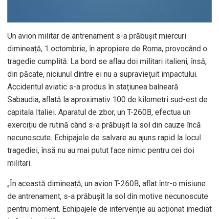
Un avion militar de antrenament s-a prăbușit miercuri
dimineață, 1 octombrie, în apropiere de Roma, provocând o
tragedie cumplită. La bord se aflau doi militari italieni, însă,
din păcate, niciunul dintre ei nu a supraviețuit impactului.
Accidentul aviatic s-a produs în stațiunea balneară
Sabaudia, aflată la aproximativ 100 de kilometri sud-est de
capitala Italiei. Aparatul de zbor, un T-260B, efectua un
exercițiu de rutină când s-a prăbușit la sol din cauze încă
necunoscute. Echipajele de salvare au ajuns rapid la locul
tragediei, însă nu au mai putut face nimic pentru cei doi
militari.
„În această dimineață, un avion T-260B, aflat într-o misiune
de antrenament, s-a prăbușit la sol din motive necunoscute
pentru moment. Echipajele de intervenție au acționat imediat