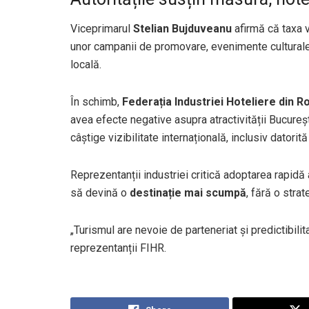
Viceprimarul
Stelian Bujduveanu
afirmă că taxa v
unor campanii de promovare, evenimente culturale
locală.
În schimb,
Federația Industriei Hoteliere din R
avea efecte negative asupra atractivității Bucureș
câștige vizibilitate internațională, inclusiv datorit
Reprezentanții industriei critică adoptarea rapidă 
să devină o
destinație mai scumpă
, fără o stra
„Turismul are nevoie de parteneriat și predictibilit
reprezentanții FIHR.