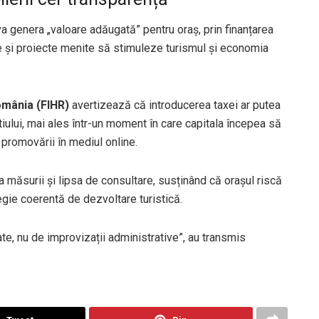
a genera „valoare adăugată” pentru oraș, prin finanțarea
 și proiecte menite să stimuleze turismul și economia
omânia (FIHR)
avertizează că introducerea taxei ar putea
tiului, mai ales într-un moment în care capitala începea să
ă promovării în mediul online.
a măsurii și lipsa de consultare, susținând că orașul riscă
tegie coerentă de dezvoltare turistică.
ate, nu de improvizații administrative”, au transmis