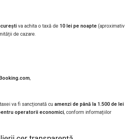
ucurești
va achita o taxă de
10 lei pe noapte
(aproximativ
nității de cazare.
Booking.com
,
 taxei va fi sancționată cu
amenzi de până la 1.500 de lei
 pentru operatorii economici
, conform informațiilor
lierii cer transparență