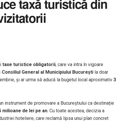
ce taxă turistică din
izitatorii
ei
taxe turistice obligatorii
, care va intra în vigoare
e
Consiliul General al Municipiului București
la doar
cembrie, și ar urma să aducă la bugetul local aproximativ
3
a un instrument de promovare a Bucureștiului ca destinație
5 milioane de lei pe an
. Cu toate acestea, decizia a
ndustriei hoteliere, care reclamă lipsa unui plan concret