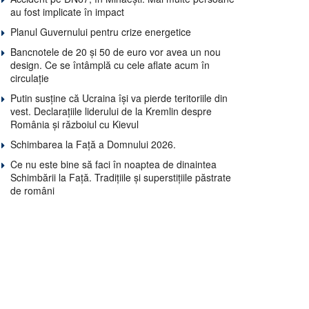
au fost implicate în impact
Planul Guvernului pentru crize energetice
Bancnotele de 20 și 50 de euro vor avea un nou
design. Ce se întâmplă cu cele aflate acum în
circulație
Putin susține că Ucraina își va pierde teritoriile din
vest. Declarațiile liderului de la Kremlin despre
România și războiul cu Kievul
Schimbarea la Față a Domnului 2026.
Ce nu este bine să faci în noaptea de dinaintea
Schimbării la Față. Tradițiile și superstițiile păstrate
de români