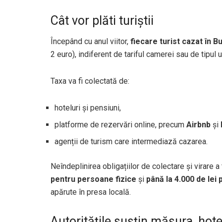
Cât vor plăti turiștii
Începând cu anul viitor,
fiecare turist cazat în B
2 euro), indiferent de tariful camerei sau de tipul u
Taxa va fi colectată de:
hoteluri și pensiuni,
platforme de rezervări online, precum
Airbnb
și
agenții de turism care intermediază cazarea.
Neîndeplinirea obligațiilor de colectare și virare a
pentru persoane fizice
și
până la 4.000 de lei
apărute în presa locală.
Autoritățile susțin măsura, hote