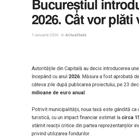
Bucureștiul introdu
2026. Cât vor plăti v
1 ianuarie 2026
in
Actualitate
Autoritățile din Capitală au decis introducerea un
începând cu anul
2026
. Măsura a fost aprobată d
câteva zile după publicarea proiectului, pe 23 de
milioane de euro anual
.
Potrivit municipalității, noua taxă este gândită c
turistică, cu un impact financiar estimat la
circa 1
stârnit reacții critice din partea reprezentanților i
privind utilizarea fondurilor.