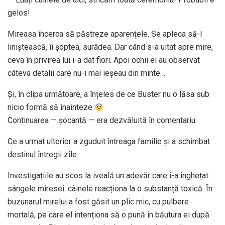
gelos!
Mireasa încerca să păstreze aparențele. Se apleca să-l
liniștească, îi șoptea, surâdea. Dar când s-a uitat spre mire,
ceva în privirea lui i-a dat fiori. Apoi ochii ei au observat
câteva detalii care nu-i mai ieșeau din minte…
Și, în clipa următoare, a înțeles de ce Buster nu o lăsa sub
nicio formă să înainteze
Continuarea — șocantă — era dezvăluită în comentariu.
Ce a urmat ulterior a zguduit întreaga familie și a schimbat
destinul întregii zile.
Investigațiile au scos la iveală un adevăr care i-a înghețat
sângele miresei: câinele reacționa la o substanță toxică. În
buzunarul mirelui a fost găsit un plic mic, cu pulbere
mortală, pe care el intenționa să o pună în băutura ei după