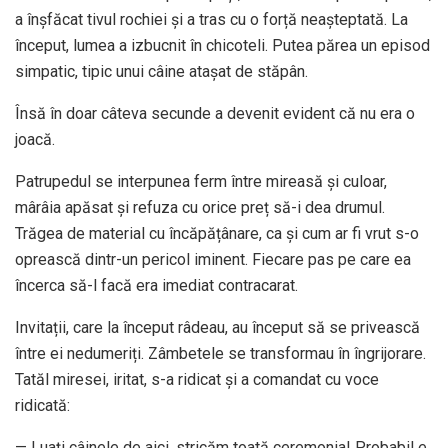
a înșfăcat tivul rochiei și a tras cu o forță neașteptată. La
început, lumea a izbucnit în chicoteli. Putea părea un episod
simpatic, tipic unui câine atașat de stăpân.
Însă în doar câteva secunde a devenit evident că nu era o
joacă.
Patrupedul se interpunea ferm între mireasă și culoar,
mârâia apăsat și refuza cu orice preț să-i dea drumul.
Trăgea de material cu încăpățânare, ca și cum ar fi vrut s-o
oprească dintr-un pericol iminent. Fiecare pas pe care ea
încerca să-l facă era imediat contracarat.
Invitații, care la început râdeau, au început să se privească
între ei nedumeriți. Zâmbetele se transformau în îngrijorare.
Tatăl miresei, iritat, s-a ridicat și a comandat cu voce
ridicată:
— Luați câinele de aici, stricăm toată ceremonia! Probabil e