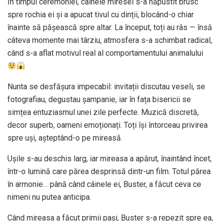
În timpul ceremoniei, câinele miresei s-a năpustit brusc
spre rochia ei și a apucat tivul cu dinții, blocând-o chiar
înainte să pășească spre altar. La început, toți au râs — însă
câteva momente mai târziu, atmosfera s-a schimbat radical,
când s-a aflat motivul real al comportamentului animalului
Nunta se desfășura impecabil: invitații discutau veseli, se
fotografiau, degustau șampanie, iar în fața bisericii se
simțea entuziasmul unei zile perfecte. Muzică discretă,
decor superb, oameni emoționați. Toți își întorceau privirea
spre uși, așteptând-o pe mireasă.
Ușile s-au deschis larg, iar mireasa a apărut, înaintând încet,
într-o lumină care părea desprinsă dintr-un film. Totul părea
în armonie… până când câinele ei, Buster, a făcut ceva ce
nimeni nu putea anticipa.
Când mireasa a făcut primii pași, Buster s-a repezit spre ea,