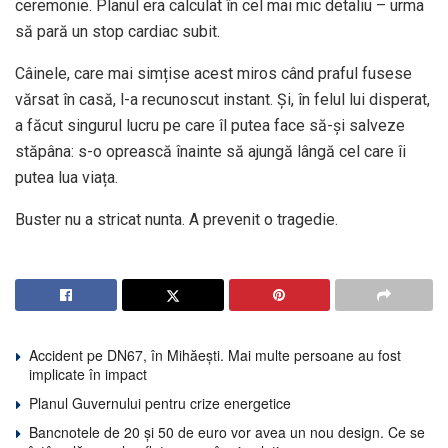
ceremonie. Planul era calculat în cel mai mic detaliu – urma
să pară un stop cardiac subit.
Câinele, care mai simțise acest miros când praful fusese
vărsat în casă, l-a recunoscut instant. Și, în felul lui disperat,
a făcut singurul lucru pe care îl putea face să-și salveze
stăpâna: s-o oprească înainte să ajungă lângă cel care îi
putea lua viața.
Buster nu a stricat nunta. A prevenit o tragedie.
Accident pe DN67, în Mihăești. Mai multe persoane au fost
implicate în impact
Planul Guvernului pentru crize energetice
Bancnotele de 20 și 50 de euro vor avea un nou design. Ce se