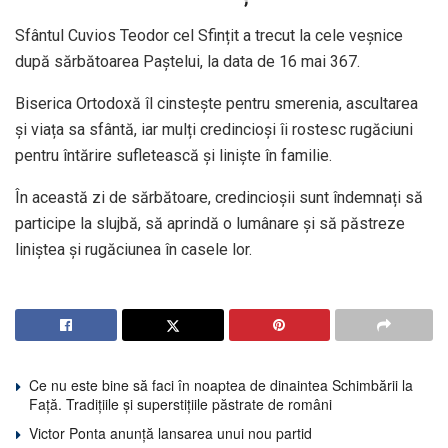
Sfântul Cuvios Teodor cel Sfințit a trecut la cele veșnice
după sărbătoarea Paștelui, la data de 16 mai 367.
Biserica Ortodoxă îl cinstește pentru smerenia, ascultarea
și viața sa sfântă, iar mulți credincioși îi rostesc rugăciuni
pentru întărire sufletească și liniște în familie.
În această zi de sărbătoare, credincioșii sunt îndemnați să
participe la slujbă, să aprindă o lumânare și să păstreze
liniștea și rugăciunea în casele lor.
Ce nu este bine să faci în noaptea de dinaintea Schimbării la
Față. Tradițiile și superstițiile păstrate de români
Victor Ponta anunță lansarea unui nou partid