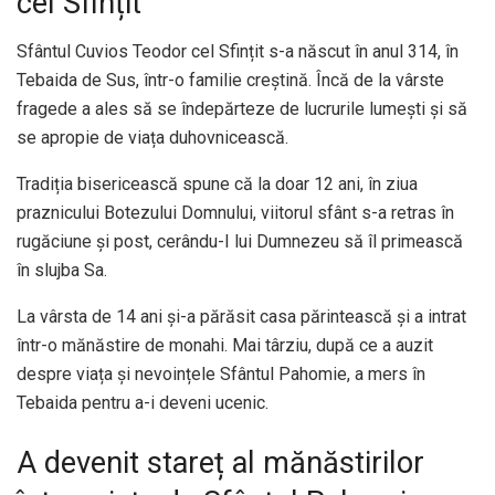
cel Sfințit
Sfântul Cuvios Teodor cel Sfințit s-a născut în anul 314, în
Tebaida de Sus, într-o familie creștină. Încă de la vârste
fragede a ales să se îndepărteze de lucrurile lumești și să
se apropie de viața duhovnicească.
Tradiția bisericească spune că la doar 12 ani, în ziua
praznicului Botezului Domnului, viitorul sfânt s-a retras în
rugăciune și post, cerându-I lui Dumnezeu să îl primească
în slujba Sa.
La vârsta de 14 ani și-a părăsit casa părintească și a intrat
într-o mănăstire de monahi. Mai târziu, după ce a auzit
despre viața și nevoințele Sfântul Pahomie, a mers în
Tebaida pentru a-i deveni ucenic.
A devenit stareț al mănăstirilor