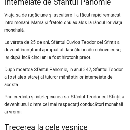
întemeiate de Sfântul Pahomie
Viața sa de rugăciune și ascultare l-a făcut rapid remarcat
între monahi. Mama și fratele său au ales la rândul lor viața
monahală.
La vârsta de 25 de ani, Sfântul Cuvios Teodor cel Sfințit a
devenit însoțitorul apropiat al dascălului său duhovnicesc,
iar după încă cinci ani a fost hirotonit preot.
După moartea Sfântul Pahomie, în anul 347, Sfântul Teodor
a fost ales stareț al tuturor mănăstirilor întemeiate de
acesta.
Prin credința și înțelepciunea sa, Sfântul Teodor cel Sfințit a
devenit unul dintre cei mai respectați conducători monahali
ai vremii.
Trecerea la cele veșnice