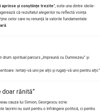
mi aprinse și conștiințe trezite
”, este una dintre ideile-
erează că rezultatul alegerilor nu reflectă voința
rține celor care nu renunță la valorile fundamentale:
țară
.
n drum spiritual parcurs „împreună cu Dumnezeu” și
toare. Iertați-vă unii pe alții și rugați-vă unii pentru alții.”
 doar rănită”
neau cauza lui Simion, Georgescu scrie:
ste lacrimi nu sunt pentru o înfrângere politică, ci pentru