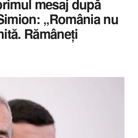
primul mesaj după
 Simion: „România nu
nită. Rămâneți