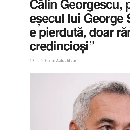
Călin Georgescu, 
eșecul lui George
e pierdută, doar ră
credincioși”
19 mai 2025
in
Actualitate