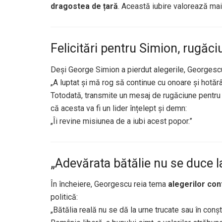
dragostea de țară
. Această iubire valorează mai
Felicitări pentru Simion, rugăc
Deși George Simion a pierdut alegerile, Georgescu î
„A luptat și mă rog să continue cu onoare și hotărâ
Totodată, transmite un mesaj de rugăciune pentru
că acesta va fi un lider înțelept și demn:
„Îi revine misiunea de a iubi acest popor.”
„Adevărata bătălie nu se duce l
În încheiere, Georgescu reia tema
alegerilor con
politică:
„Bătălia reală nu se dă la urne trucate sau în conș