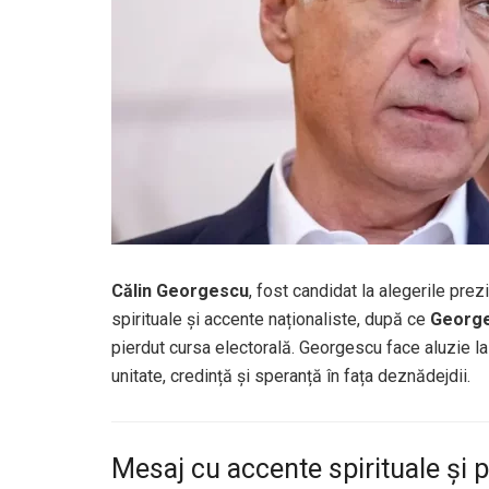
Călin Georgescu
, fost candidat la alegerile prez
spirituale și accente naționaliste, după ce
George
pierdut cursa electorală. Georgescu face aluzie l
unitate, credință și speranță în fața deznădejdii.
Mesaj cu accente spirituale și p