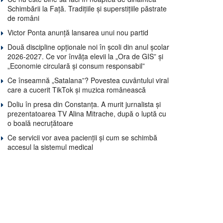
Schimbării la Față. Tradițiile și superstițiile păstrate
de români
Victor Ponta anunță lansarea unui nou partid
Două discipline opționale noi în școli din anul școlar
2026-2027. Ce vor învăța elevii la „Ora de GIS” și
„Economie circulară și consum responsabil”
Ce înseamnă „Satalana”? Povestea cuvântului viral
care a cucerit TikTok și muzica românească
Doliu în presa din Constanța. A murit jurnalista și
prezentatoarea TV Alina Mitrache, după o luptă cu
o boală necruțătoare
Ce servicii vor avea pacienții și cum se schimbă
accesul la sistemul medical