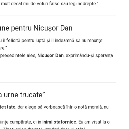
 mult decât mii de voturi false sau legi nedrepte.”
iune pentru Nicușor Dan
l felicită pentru luptă și îl îndeamnă să nu renunțe:
re.”
 președintele ales,
Nicușor Dan
, exprimându-și speranța
a urne trucate”
testate
, dar alege să vorbească într-o notă morală, nu
tiințe cumpărate, ci în
inimi statornice
. Eu am visat la o