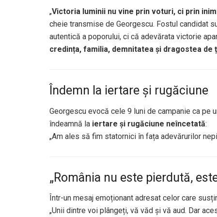
„
Victoria luminii nu vine prin voturi, ci prin ini
cheie transmise de Georgescu. Fostul candidat sug
autentică a poporului, ci că adevărata victorie apa
credința, familia, demnitatea și dragostea de 
Îndemn la iertare și rugăciune
Georgescu evocă cele 9 luni de campanie ca pe u
îndeamnă la
iertare și rugăciune neîncetată
:
„Am ales să fim statornici în fața adevărurilor nepieri
„România nu este pierdută, este
Într-un mesaj emoționant adresat celor care susți
„Unii dintre voi plângeți, vă văd și vă aud. Dar ace