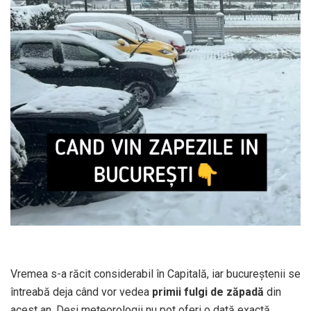
Vremea s-a răcit considerabil în Capitală, iar bucureștenii se
întreabă deja când vor vedea
primii fulgi de zăpadă
din
acest an. Deși meteorologii nu pot oferi o dată exactă,