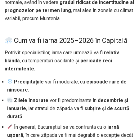
normale, având în vedere
gradul ridicat de incertitudine al
prognozelor pe termen lung
, mai ales în zonele cu climat
variabil, precum Muntenia.
Cum va fi iarna 2025–2026 în Capitală
Potrivit specialiștilor, iarna care urmează va fi
relativ
blândă
, cu temperaturi oscilante și
perioade reci
intermitente
.
Precipitațiile
vor fi moderate, cu
episoade rare de
ninsoare
.
Zilele înnorate
vor fi predominante în
decembrie și
ianuarie
, iar stratul de zăpadă va fi
subțire și de scurtă
durată
.
În general, Bucureștiul se va confrunta cu o
iarnă
ușoară
, în care zăpada va fi mai degrabă o excepție decât