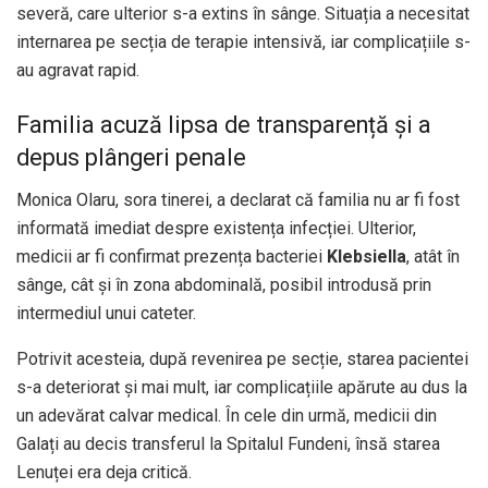
severă, care ulterior s-a extins în sânge. Situația a necesitat
internarea pe secția de terapie intensivă, iar complicațiile s-
au agravat rapid.
Familia acuză lipsa de transparență și a
depus plângeri penale
Monica Olaru, sora tinerei, a declarat că familia nu ar fi fost
informată imediat despre existența infecției. Ulterior,
medicii ar fi confirmat prezența bacteriei
Klebsiella
, atât în
sânge, cât și în zona abdominală, posibil introdusă prin
intermediul unui cateter.
Potrivit acesteia, după revenirea pe secție, starea pacientei
s-a deteriorat și mai mult, iar complicațiile apărute au dus la
un adevărat calvar medical. În cele din urmă, medicii din
Galați au decis transferul la Spitalul Fundeni, însă starea
Lenuței era deja critică.