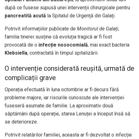
după ce fusese supusă unei intervenții chirurgicale pentru
pancreatită acută
la Spitalul de Urgență din Galați.
Potrivit informațiilor publicate de
Monitorul de Galați
,
familia tinerei susține că evoluția tragică ar fi fost
provocată de o
infecție nosocomială
, mai exact bacteria
Klebsiella
, contractată în timpul spitalizării.
O intervenție considerată reușită, urmată de
complicații grave
Operația efectuată în luna octombrie ar fi decurs fără
probleme majore, iar riscurile cunoscute ale intervenției
fuseseră asumate de familie. La aproximativ două
săptămâni după operație, starea Lenuței a început însă să
se deterioreze.
Potrivit relatărilor familiei, aceasta ar fi dezvoltat o infecție