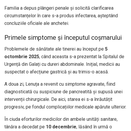
Familia a depus plângeri penale și solicită clarificarea
circumstanțelor în care s-a produs infectarea, așteptând
concluziile oficiale ale anchetei.
Primele simptome și începutul coșmarului
Problemele de sănătate ale tinerei au început pe
5
octombrie 2025
, când aceasta s-a prezentat la Spitalul de
Urgență din Galați cu dureri abdominale. Inițial, medicii au
suspectat o afecțiune gastrică și au trimis-o acasă.
A doua zi, Lenuța a revenit cu simptome agravate, fiind
diagnosticată cu suspiciune de pancreatită și supusă unei
intervenții chirurgicale. De aici, starea ei s-a înrăutățit
progresiv, pe fondul complicațiilor medicale apărute ulterior.
În ciuda eforturilor medicilor din ambele unități sanitare,
tânăra a decedat pe
10 decembrie
, lăsând în urmă o