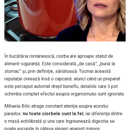
În bucătăria românească, ciorba are aproape statut de
aliment-siguranță. Este considerată „de casă”, „bună la
stomac” și, prin definiție, sănătoasă. Tocmai această
reputație creează însă o capcană: atunci când un preparat
este perceput automat drept benefic, detaliile care îi pot
schimba complet efectul asupra organismului sunt ignorate.
Mihaela Bilic atrage constant atenția asupra acestui
paradox:
nu toate ciorbele sunt la fel
, iar diferența dintre
o masă echilibrată și una care îngreunează digestia se
poate ascunde în câteva alegeri aparent minore.