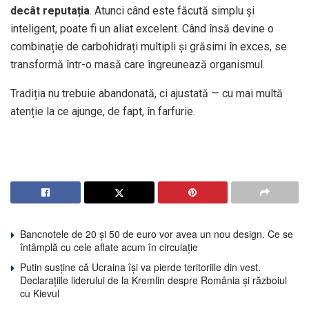
decât reputația
. Atunci când este făcută simplu și
inteligent, poate fi un aliat excelent. Când însă devine o
combinație de carbohidrați multipli și grăsimi în exces, se
transformă într-o masă care îngreunează organismul.
Tradiția nu trebuie abandonată, ci ajustată — cu mai multă
atenție la ce ajunge, de fapt, în farfurie.
Bancnotele de 20 și 50 de euro vor avea un nou design. Ce se
întâmplă cu cele aflate acum în circulație
Putin susține că Ucraina își va pierde teritoriile din vest.
Declarațiile liderului de la Kremlin despre România și războiul
cu Kievul