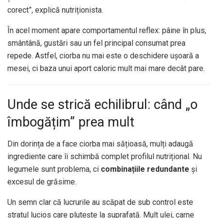
corect”, explică nutriționista.
În acel moment apare comportamentul reflex: pâine în plus,
smântână, gustări sau un fel principal consumat prea
repede. Astfel, ciorba nu mai este o deschidere ușoară a
mesei, ci baza unui aport caloric mult mai mare decât pare.
Unde se strică echilibrul: când „o
îmbogățim” prea mult
Din dorința de a face ciorba mai sățioasă, mulți adaugă
ingrediente care îi schimbă complet profilul nutrițional. Nu
legumele sunt problema, ci
combinațiile redundante
și
excesul de grăsime.
Un semn clar că lucrurile au scăpat de sub control este
stratul lucios care plutește la suprafață. Mult ulei, carne