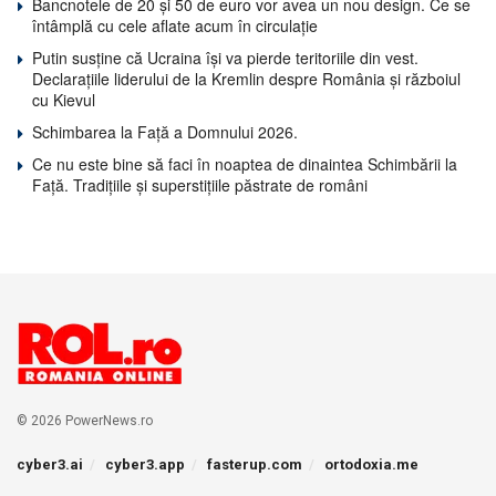
Bancnotele de 20 și 50 de euro vor avea un nou design. Ce se
întâmplă cu cele aflate acum în circulație
Putin susține că Ucraina își va pierde teritoriile din vest.
Declarațiile liderului de la Kremlin despre România și războiul
cu Kievul
Schimbarea la Față a Domnului 2026.
Ce nu este bine să faci în noaptea de dinaintea Schimbării la
Față. Tradițiile și superstițiile păstrate de români
© 2026 PowerNews.ro
cyber3.ai
cyber3.app
fasterup.com
ortodoxia.me