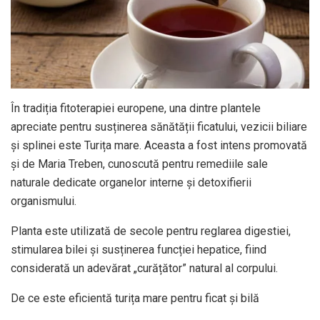
În tradiția fitoterapiei europene, una dintre plantele
apreciate pentru susținerea sănătății ficatului, vezicii biliare
și splinei este Turița mare. Aceasta a fost intens promovată
și de Maria Treben, cunoscută pentru remediile sale
naturale dedicate organelor interne și detoxifierii
organismului.
Planta este utilizată de secole pentru reglarea digestiei,
stimularea bilei și susținerea funcției hepatice, fiind
considerată un adevărat „curățător” natural al corpului.
De ce este eficientă turița mare pentru ficat și bilă