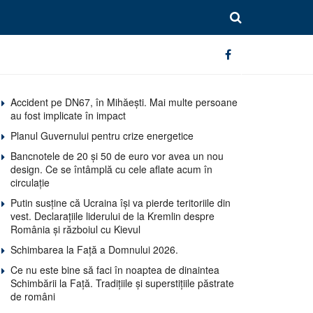
Accident pe DN67, în Mihăești. Mai multe persoane
au fost implicate în impact
Planul Guvernului pentru crize energetice
Bancnotele de 20 și 50 de euro vor avea un nou
design. Ce se întâmplă cu cele aflate acum în
circulație
Putin susține că Ucraina își va pierde teritoriile din
vest. Declarațiile liderului de la Kremlin despre
România și războiul cu Kievul
Schimbarea la Față a Domnului 2026.
Ce nu este bine să faci în noaptea de dinaintea
Schimbării la Față. Tradițiile și superstițiile păstrate
de români