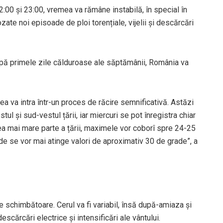
2:00 și 23:00, vremea va rămâne instabilă, în special în
ate noi episoade de ploi torențiale, vijelii și descărcări
pă primele zile călduroase ale săptămânii, România va
a va intra într-un proces de răcire semnificativă. Astăzi
ul și sud-vestul țării, iar miercuri se pot înregistra chiar
cea mai mare parte a țării, maximele vor coborî spre 24-25
de se vor mai atinge valori de aproximativ 30 de grade”, a
e schimbătoare. Cerul va fi variabil, însă după-amiaza și
scărcări electrice și intensificări ale vântului.