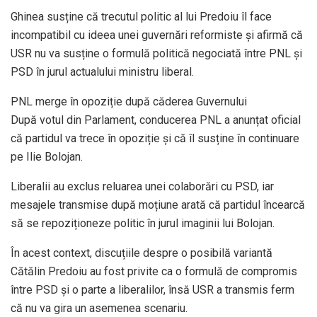
Ghinea susține că trecutul politic al lui Predoiu îl face
incompatibil cu ideea unei guvernări reformiste și afirmă că
USR nu va susține o formulă politică negociată între PNL și
PSD în jurul actualului ministru liberal.
PNL merge în opoziție după căderea Guvernului
După votul din Parlament, conducerea PNL a anunțat oficial
că partidul va trece în opoziție și că îl susține în continuare
pe Ilie Bolojan.
Liberalii au exclus reluarea unei colaborări cu PSD, iar
mesajele transmise după moțiune arată că partidul încearcă
să se repoziționeze politic în jurul imaginii lui Bolojan.
În acest context, discuțiile despre o posibilă variantă
Cătălin Predoiu au fost privite ca o formulă de compromis
între PSD și o parte a liberalilor, însă USR a transmis ferm
că nu va gira un asemenea scenariu.