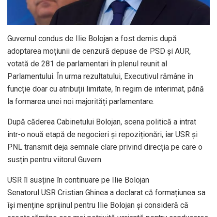
Guvernul condus de Ilie Bolojan a fost demis după
adoptarea moțiunii de cenzură depuse de PSD și AUR,
votată de 281 de parlamentari în plenul reunit al
Parlamentului. În urma rezultatului, Executivul rămâne în
funcție doar cu atribuții limitate, în regim de interimat, până
la formarea unei noi majorități parlamentare.
După căderea Cabinetului Bolojan, scena politică a intrat
într-o nouă etapă de negocieri și repoziționări, iar USR și
PNL transmit deja semnale clare privind direcția pe care o
susțin pentru viitorul Guvern.
USR îl susține în continuare pe Ilie Bolojan
Senatorul USR Cristian Ghinea a declarat că formațiunea sa
își menține sprijinul pentru Ilie Bolojan și consideră că