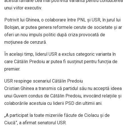
acesta rămâne cea mai potrivită variantă pentru conducerea
unui viitor executiv.
Potrivit lui Ghinea, o colaborare între PNL și USR, în jurul lui
Bolojan, ar putea genera reformele cerute de societate și ar
oferi un nou impuls politic după criza provocată de
moțiunea de cenzură.
În același timp, liderul USR a exclus categoric varianta în
care Cătălin Predoiu ar putea fi susținut pentru funcția de
premier.
USR respinge scenariul Cătălin Predoiu
Cristian Ghinea a transmis că partidul său nu acceptă ideea
unui Guvern condus de Cătălin Predoiu, invocând relațiile și
colaborările acestuia cu liderii PSD din ultimii ani.
„A participat la toate mizeriile făcute de Ciolacu și de
Ciucă”, a afirmat senatorul USR.