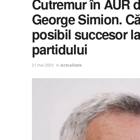
Cutremur în AUR d
George Simion. Că
posibil succesor l
partidului
21 mai 2025
in
Actualitate