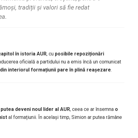
moși, tradiții și valori să fie redat
ea.
apitol în istoria AUR
, cu
posibile repoziționări
nducerea oficială a partidului nu a emis încă un comunicat
in interiorul formațiunii pare în plină reașezare
.
putea deveni noul lider al AUR
, ceea ce ar însemna
o
nist
al formațiunii. În același timp, Simion ar putea rămâne