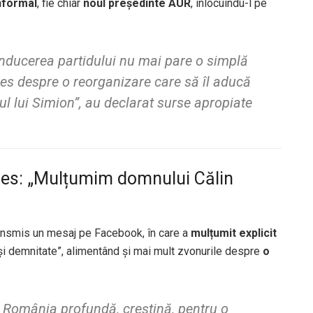
informal
, fie chiar
noul președinte AUR
, înlocuindu-l pe
nducerea partidului nu mai pare o simplă
des despre o reorganizare care să îl aducă
ul lui Simion”, au declarat surse apropiate
les: „Mulțumim domnului Călin
ransmis un mesaj pe Facebook, în care a
mulțumit explicit
 și demnitate”, alimentând și mai mult zvonurile despre
o
România profundă, creștină, pentru o