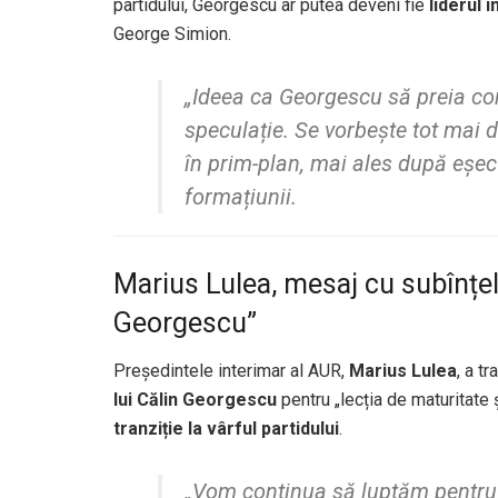
partidului, Georgescu ar putea deveni fie
liderul 
George Simion.
„Ideea ca Georgescu să preia co
speculație. Se vorbește tot mai 
în prim-plan, mai ales după eșec
formațiunii.
Marius Lulea, mesaj cu subînțe
Georgescu”
Președintele interimar al AUR,
Marius Lulea
, a t
lui Călin Georgescu
pentru „lecția de maturitate
tranziție la vârful partidului
.
„Vom continua să luptăm pentru 