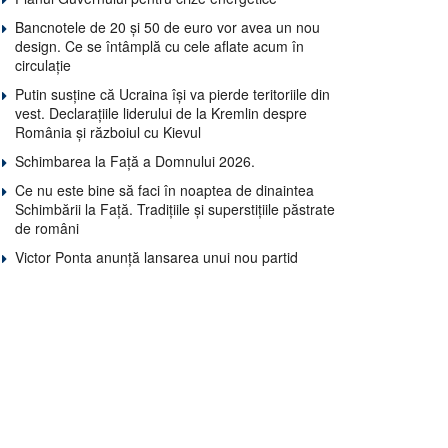
Bancnotele de 20 și 50 de euro vor avea un nou
design. Ce se întâmplă cu cele aflate acum în
circulație
Putin susține că Ucraina își va pierde teritoriile din
vest. Declarațiile liderului de la Kremlin despre
România și războiul cu Kievul
Schimbarea la Față a Domnului 2026.
Ce nu este bine să faci în noaptea de dinaintea
Schimbării la Față. Tradițiile și superstițiile păstrate
de români
Victor Ponta anunță lansarea unui nou partid