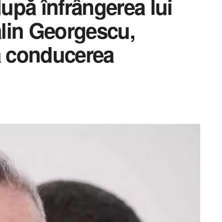
upă înfrângerea lui
lin Georgescu,
a conducerea