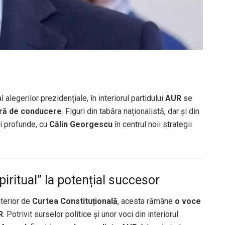
al alegerilor prezidențiale, în interiorul partidului
AUR
se
ră de conducere
. Figuri din tabăra naționalistă, dar și din
ri profunde, cu
Călin Georgescu
în centrul noii strategii
piritual” la potențial succesor
nterior de
Curtea Constituțională
, acesta rămâne
o voce
R
. Potrivit surselor politice și unor voci din interiorul