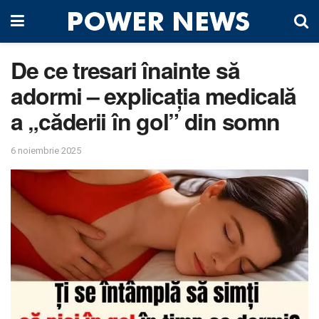
De ce tresari înainte să
adormi – explicația medicală
a „căderii în gol” din somn
6 noiembrie 2025