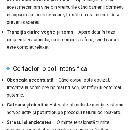
acest mecanism vine din vremurile când oamenii dormeau
în copaci sau locuri nesigure; tresărirea era un mod de a
preveni căderea.
Tranziția dintre veghe și somn
– Apare doar în faza
incipientă a somnului, nu în somnul profund, când corpul
este complet relaxat.
Ce factori o pot intensifica
Oboseala accentuată
– Când corpul este epuizat,
trecerea la somn devine mai bruscă, iar reflexul este mai
puternic.
Cafeaua și nicotina
– Aceste stimulente mențin sistemul
nervos activ și pot întrerupe procesul natural de relaxare.
Stresul și anxietatea
– O minte tensionată trimite
semnale contradictorii corpului care încearcă să se