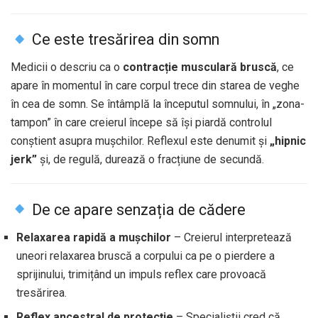
Ce este tresărirea din somn
Medicii o descriu ca o
contracție musculară bruscă
, ce
apare în momentul în care corpul trece din starea de veghe
în cea de somn. Se întâmplă la începutul somnului, în „zona-
tampon” în care creierul începe să își piardă controlul
conștient asupra mușchilor. Reflexul este denumit și
„hipnic
jerk”
și, de regulă, durează o fracțiune de secundă.
De ce apare senzația de cădere
Relaxarea rapidă a mușchilor
– Creierul interpretează
uneori relaxarea bruscă a corpului ca pe o pierdere a
sprijinului, trimițând un impuls reflex care provoacă
tresărirea.
Reflex ancestral de protecție
– Specialiștii cred că