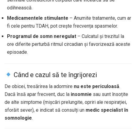
odihnească.
Medicamentele stimulante
– Anumite tratamente, cum ar
fi cele pentru TDAH, pot crește frecvența spasmelor.
Programul de somn neregulat
– Culcatul și trezitul la
ore diferite perturbă ritmul circadian și favorizează aceste
episoade.
Când e cazul să te îngrijorezi
De obicei, tresărirea la adormire
nu este periculoasă
.
Dacă însă apar frecvent, duc la
insomnie
sau sunt însoțite
de alte simptome (mișcări prelungite, opriri ale respirației,
sforăit sever), e indicat să consulți un
medic specialist în
somnologie
.