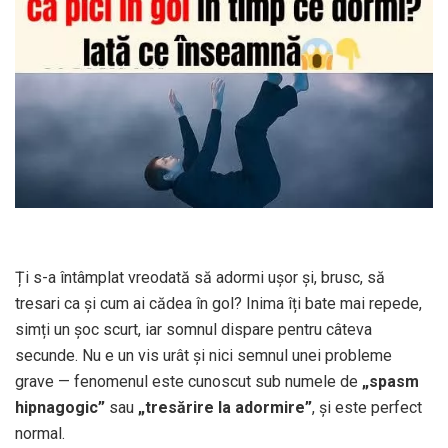
Ți s-a întâmplat vreodată să adormi ușor și, brusc, să
tresari ca și cum ai cădea în gol? Inima îți bate mai repede,
simți un șoc scurt, iar somnul dispare pentru câteva
secunde. Nu e un vis urât și nici semnul unei probleme
grave — fenomenul este cunoscut sub numele de
„spasm
hipnagogic”
sau
„tresărire la adormire”
, și este perfect
normal.