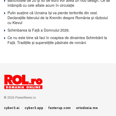
Bancnotele de 20 și 50 de euro vor avea un nou design. Ce se
întâmplă cu cele aflate acum în circulație
Putin susține că Ucraina își va pierde teritoriile din vest.
Declarațiile liderului de la Kremlin despre România și războiul
cu Kievul
Schimbarea la Față a Domnului 2026.
Ce nu este bine să faci în noaptea de dinaintea Schimbării la
Față. Tradițiile și superstițiile păstrate de români
© 2026 PowerNews.ro
cyber3.ai
cyber3.app
fasterup.com
ortodoxia.me