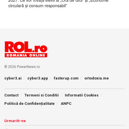
2027. Ce vor învăța elevii la „Ora de GIS” și „Economie
circulară și consum responsabil”
© 2026 PowerNews.ro
cyber3.ai
cyber3.app
fasterup.com
ortodoxia.me
Contact
Termeni si Conditii
Informatii Cookies
Politică de Confidențialitate
ANPC
Urmariti-ne