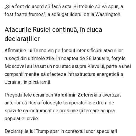
„Și a fost de acord să facă asta. Și trebuie să vă spun, a
fost foarte frumos”, a adăugat liderul de la Washington.
Atacurile Rusiei continuă, în ciuda
declarațiilor
Afirmațiile lui Trump vin pe fondul intensificării atacurilor
rusești din ultimele zile. În noaptea de 28 ianuarie, forțele
Moscovei au lansat un nou atac asupra Kievului, parte a unei
campanii menite să afecteze infrastructura energetică a
Ucrainei, în plină iarnă.
Președintele ucrainean
Volodimir Zelenski
a avertizat
anterior că Rusia folosește temperaturile extrem de
scăzute ca instrument de presiune și teroare asupra
populației civile.
Declarațiile lui Trump apar în contextul unor speculații