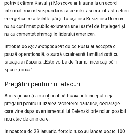
potrivit cărora Kievul și Moscova ar fi ajuns la un acord
informal privind suspendarea atacurilor asupra infrastructurii
energetice a celeilalte părți. Totuși, nici Rusia, nici Ucraina
nu au confirmat public existența unei astfel de înțelegeri și
nu au comentat afirmațiile liderului american.
Întrebat de
Kyiv Independent
de ce Rusia ar accepta o
pauză operațională, o sursă ucraineană familiarizată cu
situația a răspuns: „Este vorba de Trump, încercați să-i
spuneți «nu»”.
Pregătiri pentru noi atacuri
Aceeași sursă a menționat că Rusia ar fi început deja
pregătiri pentru utilizarea rachetelor balistice, declarație
care vine după avertismentul lui Zelenski privind un posibil
nou atac de amploare.
În noaptea de 29 ianuarie, forțele ruse au lansat peste 100