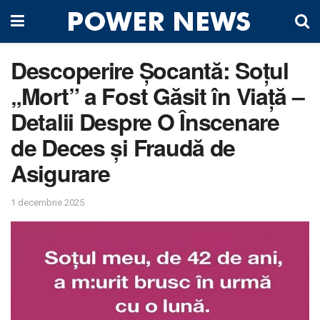
Descoperire Șocantă: Soțul
„Mort” a Fost Găsit în Viață –
Detalii Despre O Înscenare
de Deces și Fraudă de
Asigurare
1 decembrie 2025