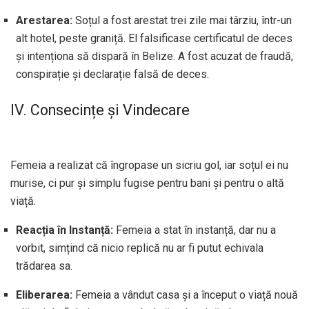
Arestarea:
Soțul a fost arestat trei zile mai târziu, într-un
alt hotel, peste graniță. El falsificase certificatul de deces
și intenționa să dispară în Belize. A fost acuzat de fraudă,
conspirație și declarație falsă de deces.
IV. Consecințe și Vindecare
Femeia a realizat că îngropase un sicriu gol, iar soțul ei nu
murise, ci pur și simplu fugise pentru bani și pentru o altă
viață.
Reacția în Instanță:
Femeia a stat în instanță, dar nu a
vorbit, simțind că nicio replică nu ar fi putut echivala
trădarea sa.
Eliberarea:
Femeia a vândut casa și a început o viață nouă