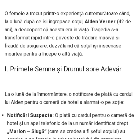
O femeie a trecut printr-o experiență cutremurătoare când,
la o lună după ce își îngropase soțul,
Alden Verner
(42 de
ani), a descoperit că acesta era în viață. Tragedia s-a
transformat rapid într-o poveste de trădare masivă și
fraudă de asigurare, dezvăluind că soțul își înscenase
moartea pentru a începe o altă viață.
I. Primele Semne și Drumul spre Adevăr
La o lună de la înmormântare, o notificare de plată cu cardul
lui Alden pentru o cameră de hotel a alarmat-o pe soție:
Notificări Suspecte:
O plată cu cardul pentru o cameră de
hotel și un apel telefonic de la un număr identificat drept
„Marlon – Slugă”
(care se credea a fi șeful soțului) au