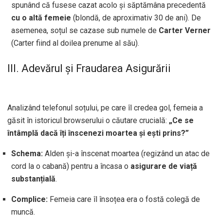
spunând că fusese cazat acolo și săptămâna precedentă
cu o altă femeie
(blondă, de aproximativ 30 de ani). De
asemenea, soțul se cazase sub numele de
Carter Verner
(Carter fiind al doilea prenume al său).
III. Adevărul și Fraudarea Asigurării
Analizând telefonul soțului, pe care îl credea gol, femeia a
găsit în istoricul browserului o căutare crucială:
„Ce se
întâmplă dacă îți înscenezi moartea și ești prins?”
Schema:
Alden și-a înscenat moartea (regizând un atac de
cord la o cabană) pentru a încasa o
asigurare de viață
substanțială
.
Complice:
Femeia care îl însoțea era o fostă colegă de
muncă.