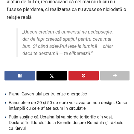
alături de fiul ei, recunoscând că cel mai rău lucru nu
fusese pierderea, ci realizarea că nu avusese niciodată o
relație reală.
„Uneori credem că universul ne pedepsește,
dar de fapt creează spațiul pentru ceva mai
bun. Și când adevărul iese la lumină — chiar
dacă te destramă — te eliberează.”
Planul Guvernului pentru crize energetice
Bancnotele de 20 și 50 de euro vor avea un nou design. Ce se
întâmplă cu cele aflate acum în circulație
Putin susține că Ucraina își va pierde teritoriile din vest.
Declarațiile liderului de la Kremlin despre România și războiul
cu Kievul