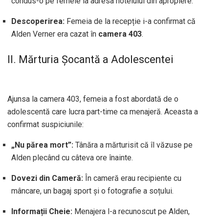
condus-o pe femeie la adresa hotelului din apropiere.
Descoperirea:
Femeia de la recepție i-a confirmat că
Alden Verner era cazat în
camera 403
.
II. Mărturia Șocantă a Adolescentei
Ajunsa la camera 403, femeia a fost abordată de o
adolescentă care lucra part-time ca menajeră. Aceasta a
confirmat suspiciunile:
„Nu părea mort”:
Tânăra a mărturisit că îl văzuse pe
Alden plecând cu câteva ore înainte.
Dovezi din Cameră:
În cameră erau recipiente cu
mâncare, un bagaj sport și o fotografie a soțului.
Informații Cheie:
Menajera l-a recunoscut pe Alden,