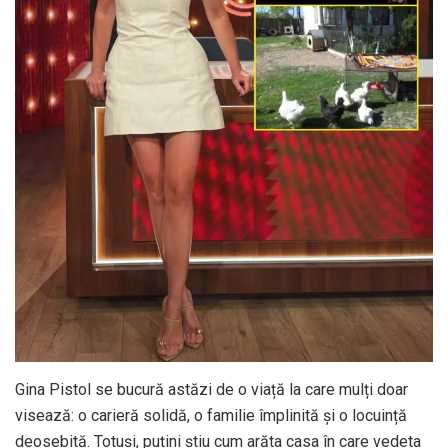
Gina Pistol se bucură astăzi de o viață la care mulți doar
visează: o carieră solidă, o familie împlinită și o locuință
deosebită. Totuși, puțini știu cum arăta casa în care vedeta