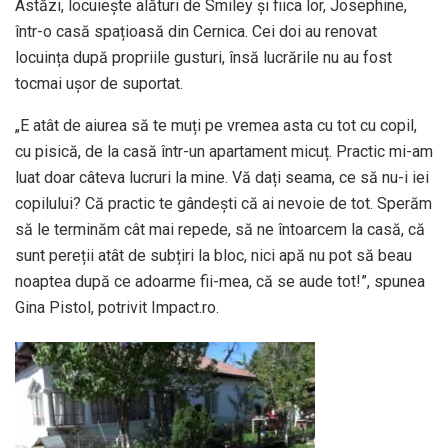
Astăzi, locuiește alături de Smiley și fiica lor, Josephine,
într-o casă spațioasă din Cernica. Cei doi au renovat
locuința după propriile gusturi, însă lucrările nu au fost
tocmai ușor de suportat.
„E atât de aiurea să te muți pe vremea asta cu tot cu copil,
cu pisică, de la casă într-un apartament micuț. Practic mi-am
luat doar câteva lucruri la mine. Vă dați seama, ce să nu-i iei
copilului? Că practic te gândești că ai nevoie de tot. Sperăm
să le terminăm cât mai repede, să ne întoarcem la casă, că
sunt pereții atât de subțiri la bloc, nici apă nu pot să beau
noaptea după ce adoarme fii-mea, că se aude tot!”, spunea
Gina Pistol, potrivit Impact.ro.