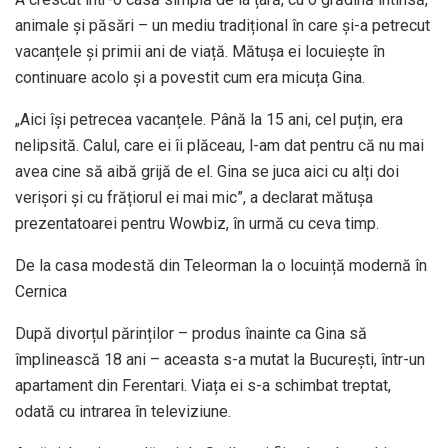
animale și păsări – un mediu tradițional în care și-a petrecut
vacanțele și primii ani de viață. Mătușa ei locuiește în
continuare acolo și a povestit cum era micuța Gina.
„Aici își petrecea vacanțele. Până la 15 ani, cel puțin, era
nelipsită. Calul, care ei îi plăceau, l-am dat pentru că nu mai
avea cine să aibă grijă de el. Gina se juca aici cu alți doi
verișori și cu frățiorul ei mai mic”, a declarat mătușa
prezentatoarei pentru Wowbiz, în urmă cu ceva timp.
De la casa modestă din Teleorman la o locuință modernă în
Cernica
După divorțul părinților – produs înainte ca Gina să
împlinească 18 ani – aceasta s-a mutat la București, într-un
apartament din Ferentari. Viața ei s-a schimbat treptat,
odată cu intrarea în televiziune.