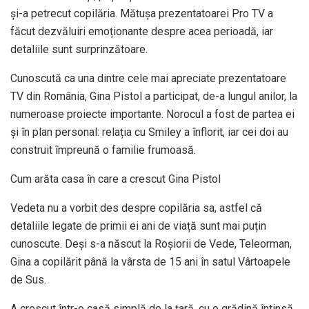
și-a petrecut copilăria. Mătușa prezentatoarei Pro TV a
făcut dezvăluiri emoționante despre acea perioadă, iar
detaliile sunt surprinzătoare.
Cunoscută ca una dintre cele mai apreciate prezentatoare
TV din România, Gina Pistol a participat, de-a lungul anilor, la
numeroase proiecte importante. Norocul a fost de partea ei
și în plan personal: relația cu Smiley a înflorit, iar cei doi au
construit împreună o familie frumoasă.
Cum arăta casa în care a crescut Gina Pistol
Vedeta nu a vorbit des despre copilăria sa, astfel că
detaliile legate de primii ei ani de viață sunt mai puțin
cunoscute. Deși s-a născut la Roșiorii de Vede, Teleorman,
Gina a copilărit până la vârsta de 15 ani în satul Vârtoapele
de Sus.
A crescut într-o casă simplă de la țară, cu o grădină întinsă,