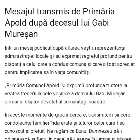
Mesajul transmis de Primăria
Apold după decesul lui Gabi
Mureșan
Într-un mesaj publicat după aflarea veștii, reprezentanții
administrației locale și-au exprimat regretul profund pentru
dispariția celui care a condus comuna și care a fost apreciat
pentru implicarea sa în viața comunității.
„Primăria Comunei Apold își exprimă profunda tristețe la
vestea trecerii la cele veșnice a domnului Gabi Mureșan,
primar și slujitor devotat al comunității noastre.
În aceste momente de grea încercare, transmitem sincere
condoleanțe familiei îndurerate și tuturor celor care l-au
cunoscut și prețuit. Ne rugăm ca Bunul Dumnezeu să-i
odihnească sufletul în pace, să-l așeze în lumina și iubirea