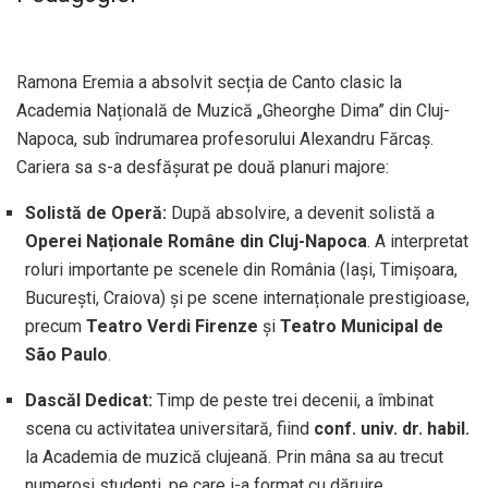
Ramona Eremia a absolvit secția de Canto clasic la
Academia Națională de Muzică „Gheorghe Dima” din Cluj-
Napoca, sub îndrumarea profesorului Alexandru Fărcaș.
Cariera sa s-a desfășurat pe două planuri majore:
Solistă de Operă:
După absolvire, a devenit solistă a
Operei Naționale Române din Cluj-Napoca
. A interpretat
roluri importante pe scenele din România (Iași, Timișoara,
București, Craiova) și pe scene internaționale prestigioase,
precum
Teatro Verdi Firenze
și
Teatro Municipal de
São Paulo
.
Dascăl Dedicat:
Timp de peste trei decenii, a îmbinat
scena cu activitatea universitară, fiind
conf. univ. dr. habil.
la Academia de muzică clujeană. Prin mâna sa au trecut
numeroși studenți, pe care i-a format cu dăruire.