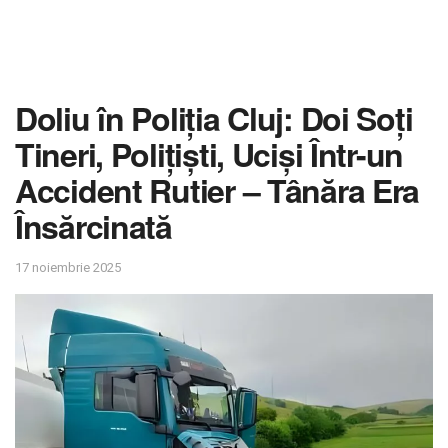
Doliu în Poliția Cluj: Doi Soți
Tineri, Polițiști, Uciși Într-un
Accident Rutier – Tânăra Era
Însărcinată
17 noiembrie 2025