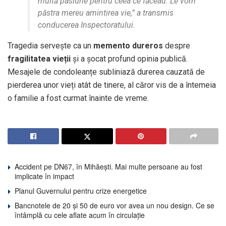
multă pasiune pentru ceea ce făceau. Le vom
păstra mereu amintirea vie,” a transmis
conducerea Inspectoratului.
Tragedia servește ca un
memento dureros
despre
fragilitatea vieții
și a șocat profund opinia publică.
Mesajele de condoleanțe subliniază durerea cauzată de
pierderea unor vieți atât de tinere, al căror vis de a întemeia
o familie a fost curmat înainte de vreme.
Accident pe DN67, în Mihăești. Mai multe persoane au fost
implicate în impact
Planul Guvernului pentru crize energetice
Bancnotele de 20 și 50 de euro vor avea un nou design. Ce se
întâmplă cu cele aflate acum în circulație