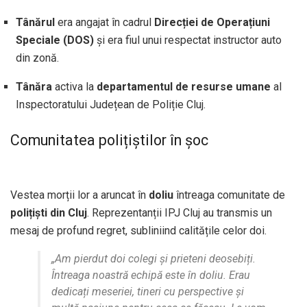
Tânărul
era angajat în cadrul
Direcției de Operațiuni
Speciale (DOS)
și era fiul unui respectat instructor auto
din zonă.
Tânăra
activa la
departamentul de resurse umane
al
Inspectoratului Județean de Poliție Cluj.
Comunitatea polițiștilor în șoc
Vestea morții lor a aruncat în
doliu
întreaga comunitate de
polițiști din Cluj
. Reprezentanții IPJ Cluj au transmis un
mesaj de profund regret, subliniind calitățile celor doi.
„Am pierdut doi colegi și prieteni deosebiți.
Întreaga noastră echipă este în doliu. Erau
dedicați meseriei, tineri cu perspective și