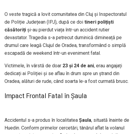
O veste tragică a lovit comunitatea din Cluj și Inspectoratul
de Poliție Județean (IPJ), după ce doi
tineri polițiști
căsătoriți
și-au pierdut viața într-un accident rutier
devastator. Tragedia s-a petrecut duminică dimineață pe
drumul care leagă Clujul de Oradea, transformând o simplă
escapadă de weekend într-un eveniment fatal.
Victimele, în vârstă de doar
23 și 24 de ani
, erau angajați
dedicați ai Poliției și se aflau în drum spre un ștrand din
Oradea, alături de rude, când soarta le-a fost curmată brusc.
Impact Frontal Fatal în Șaula
Accidentul s-a produs în localitatea
Șaula
, situată înainte de
Huedin. Conform primelor cercetări, tânărul aflat la volanul