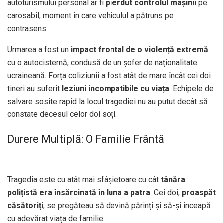
autoturismului personal ar fi
pierdut controlul mașinii
pe
carosabil, moment în care vehiculul a pătruns pe
contrasens.
Urmarea a fost un
impact frontal de o violență extremă
cu o autocisternă, condusă de un șofer de naționalitate
ucraineană. Forța coliziunii a fost atât de mare încât cei doi
tineri au suferit
leziuni incompatibile cu viața
. Echipele de
salvare sosite rapid la locul tragediei nu au putut decât să
constate decesul celor doi soți.
Durere Multiplă: O Familie Frântă
Tragedia este cu atât mai sfâșietoare cu cât
tânăra
polițistă era însărcinată în luna a patra
. Cei doi,
proaspăt
căsătoriți
, se pregăteau să devină părinți și să-și înceapă
cu adevărat viața de familie.