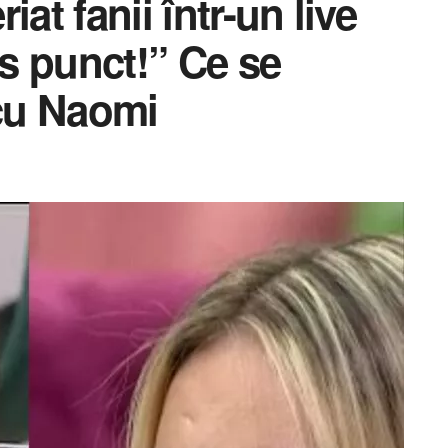
at fanii într-un live
s punct!” Ce se
 cu Naomi