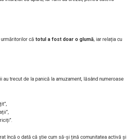
s urmăritorilor că
totul a fost doar o glumă
, iar relația cu
orii au trecut de la panică la amuzament, lăsând numeroase
it”,
ții”,
ciți”.
at încă o dată că știe cum să-și țină comunitatea activă și