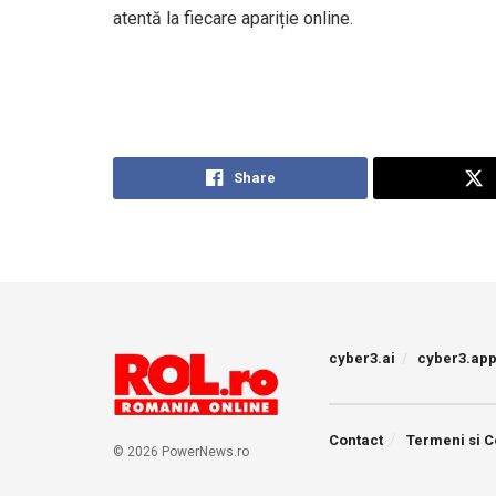
atentă la fiecare apariție online.
Share
cyber3.ai
cyber3.ap
Contact
Termeni si C
© 2026 PowerNews.ro