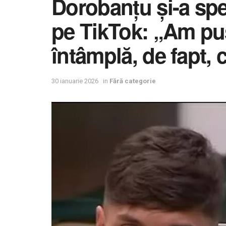
Dorobanțu și-a speri
pe TikTok: „Am pu
întâmplă, de fapt,
30 ianuarie 2026
in
Fără categorie