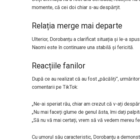
momente, că cei doi chiar s-au despărțit.
Relația merge mai departe
Ulterior, Dorobanțu a clarificat situația și le-a spu
Naomi este în continuare una stabilă și fericită.
Reacțiile fanilor
După ce au realizat că au fost „păcăliți”, urmărit
comentarii pe TikTok:
„Ne-ai speriat rău, chiar am crezut că v-ați despărț
„Nu mai faceți glume de genul ăsta, îmi dați palpita
„Să nu vă mai certați, vrem să vă vedem mereu feri
Cu umorul său caracteristic, Dorobanțu a demonstr