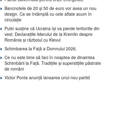
Bancnotele de 20 și 50 de euro vor avea un nou
design. Ce se întâmplă cu cele aflate acum în
circulație
Putin susține că Ucraina își va pierde teritoriile din
vest. Declarațiile liderului de la Kremlin despre
România și războiul cu Kievul
Schimbarea la Față a Domnului 2026.
Ce nu este bine să faci în noaptea de dinaintea
Schimbării la Față. Tradițiile și superstițiile păstrate
de români
Victor Ponta anunță lansarea unui nou partid