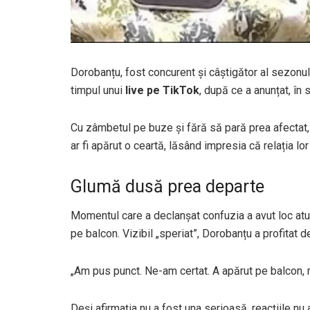
Dorobanțu, fost concurent și câștigător al sezonul
timpul unui
live pe TikTok
, după ce a anunțat, în 
Cu zâmbetul pe buze și fără să pară prea afectat, t
ar fi apărut o ceartă, lăsând impresia că relația lor
Glumă dusă prea departe
Momentul care a declanșat confuzia a avut loc atu
pe balcon. Vizibil „speriat”, Dorobanțu a profitat de
„Am pus punct. Ne-am certat. A apărut pe balcon, mă
Deși afirmația nu a fost una serioasă, reacțiile nu a