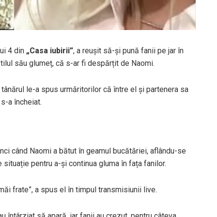
ui 4 din
„Casa iubirii”
, a reușit să-și pună fanii pe jar în
stilul său glumeț, că s-ar fi despărțit de Naomi.
ânărul le-a spus urmăritorilor că între el și partenera sa
 s-a încheiat.
nci când Naomi a bătut în geamul bucătăriei, aflându-se
 situație pentru a-și continua gluma în fața fanilor.
i frate”, a spus el în timpul transmisiunii live.
u întârziat să apară, iar fanii au crezut, pentru câteva