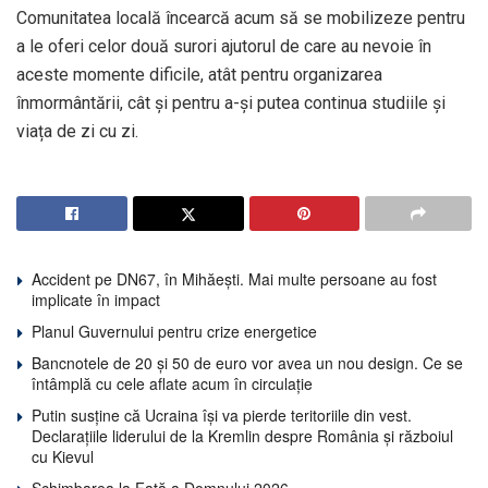
Comunitatea locală încearcă acum să se mobilizeze pentru
a le oferi celor două surori ajutorul de care au nevoie în
aceste momente dificile, atât pentru organizarea
înmormântării, cât și pentru a-și putea continua studiile și
viața de zi cu zi.
Accident pe DN67, în Mihăești. Mai multe persoane au fost
implicate în impact
Planul Guvernului pentru crize energetice
Bancnotele de 20 și 50 de euro vor avea un nou design. Ce se
întâmplă cu cele aflate acum în circulație
Putin susține că Ucraina își va pierde teritoriile din vest.
Declarațiile liderului de la Kremlin despre România și războiul
cu Kievul
Schimbarea la Față a Domnului 2026.