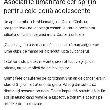
Asociațiile umanitare cer sprijin
pentru cele două adolescente
Un apel similar a fost lansat și de Daniel Câșlariu,
președintele unei asociații caritabile, care a prezentat
situația dificilă în care au ajuns Casiana și Ioana.
„Casiana și sora ei mai mică, Ioana, au rămas singure pe
lume după ce mama lor a pierdut lupta cu cancerul.
Tatăl lor este plecat în Franța, și-a refăcut viața și, din
păcate, nu se implică deloc în viața lor.
Mama fetelor suferea de aproximativ un an de cancer, era în
stadiul 3 și urma tratamente grele. Vă rog din suflet să
distribuiți această postare. Poate împreună reușim să le fim
sprijin atunci când viața le-a luat tot”, a transmis acesta pe
rețelele de socializare.