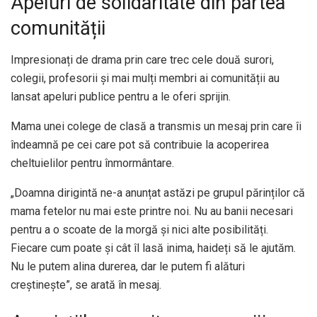
Apeluri de solidaritate din partea
comunității
Impresionați de drama prin care trec cele două surori,
colegii, profesorii și mai mulți membri ai comunității au
lansat apeluri publice pentru a le oferi sprijin.
Mama unei colege de clasă a transmis un mesaj prin care îi
îndeamnă pe cei care pot să contribuie la acoperirea
cheltuielilor pentru înmormântare.
„Doamna dirigintă ne-a anunțat astăzi pe grupul părinților că
mama fetelor nu mai este printre noi. Nu au banii necesari
pentru a o scoate de la morgă și nici alte posibilități.
Fiecare cum poate și cât îl lasă inima, haideți să le ajutăm.
Nu le putem alina durerea, dar le putem fi alături
creștinește”, se arată în mesaj.