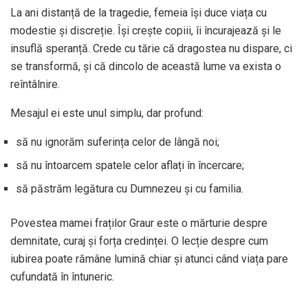
La ani distanță de la tragedie, femeia își duce viața cu
modestie și discreție. Își crește copiii, îi încurajează și le
insuflă speranță. Crede cu tărie că dragostea nu dispare, ci
se transformă, și că dincolo de această lume va exista o
reîntâlnire.
Mesajul ei este unul simplu, dar profund:
să nu ignorăm suferința celor de lângă noi;
să nu întoarcem spatele celor aflați în încercare;
să păstrăm legătura cu Dumnezeu și cu familia.
Povestea mamei fraților Graur este o mărturie despre
demnitate, curaj și forța credinței. O lecție despre cum
iubirea poate rămâne lumină chiar și atunci când viața pare
cufundată în întuneric.