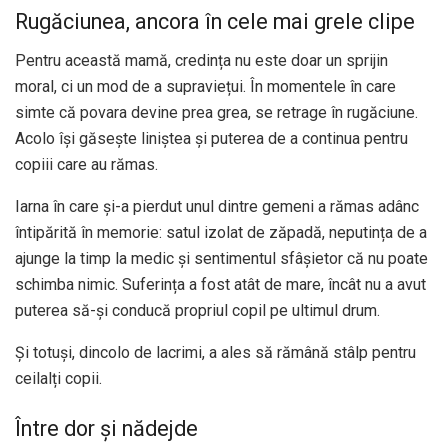
Rugăciunea, ancora în cele mai grele clipe
Pentru această mamă, credința nu este doar un sprijin
moral, ci un mod de a supraviețui. În momentele în care
simte că povara devine prea grea, se retrage în rugăciune.
Acolo își găsește liniștea și puterea de a continua pentru
copiii care au rămas.
Iarna în care și-a pierdut unul dintre gemeni a rămas adânc
întipărită în memorie: satul izolat de zăpadă, neputința de a
ajunge la timp la medic și sentimentul sfâșietor că nu poate
schimba nimic. Suferința a fost atât de mare, încât nu a avut
puterea să-și conducă propriul copil pe ultimul drum.
Și totuși, dincolo de lacrimi, a ales să rămână stâlp pentru
ceilalți copii.
Între dor și nădejde