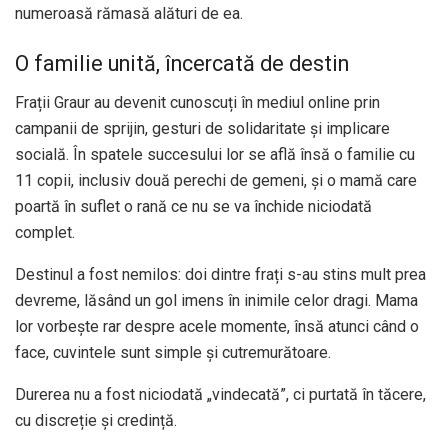
numeroasă rămasă alături de ea.
O familie unită, încercată de destin
Frații Graur au devenit cunoscuți în mediul online prin
campanii de sprijin, gesturi de solidaritate și implicare
socială. În spatele succesului lor se află însă o familie cu
11 copii, inclusiv două perechi de gemeni, și o mamă care
poartă în suflet o rană ce nu se va închide niciodată
complet.
Destinul a fost nemilos: doi dintre frați s-au stins mult prea
devreme, lăsând un gol imens în inimile celor dragi. Mama
lor vorbește rar despre acele momente, însă atunci când o
face, cuvintele sunt simple și cutremurătoare.
Durerea nu a fost niciodată „vindecată”, ci purtată în tăcere,
cu discreție și credință.