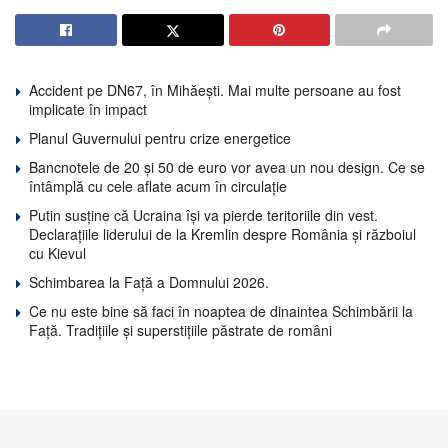
Accident pe DN67, în Mihăești. Mai multe persoane au fost
implicate în impact
Planul Guvernului pentru crize energetice
Bancnotele de 20 și 50 de euro vor avea un nou design. Ce se
întâmplă cu cele aflate acum în circulație
Putin susține că Ucraina își va pierde teritoriile din vest.
Declarațiile liderului de la Kremlin despre România și războiul
cu Kievul
Schimbarea la Față a Domnului 2026.
Ce nu este bine să faci în noaptea de dinaintea Schimbării la
Față. Tradițiile și superstițiile păstrate de români