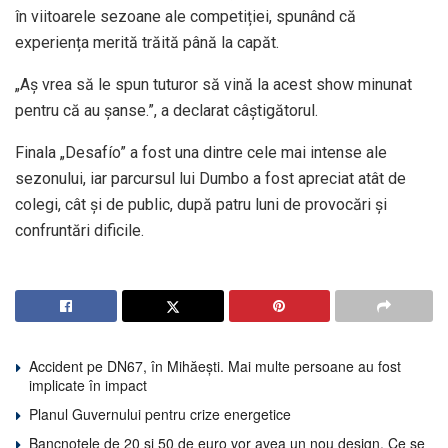
în viitoarele sezoane ale competiției, spunând că
experiența merită trăită până la capăt.
„Aș vrea să le spun tuturor să vină la acest show minunat
pentru că au șanse.”, a declarat câștigătorul.
Finala „Desafío” a fost una dintre cele mai intense ale
sezonului, iar parcursul lui Dumbo a fost apreciat atât de
colegi, cât și de public, după patru luni de provocări și
confruntări dificile.
Accident pe DN67, în Mihăești. Mai multe persoane au fost
implicate în impact
Planul Guvernului pentru crize energetice
Bancnotele de 20 și 50 de euro vor avea un nou design. Ce se