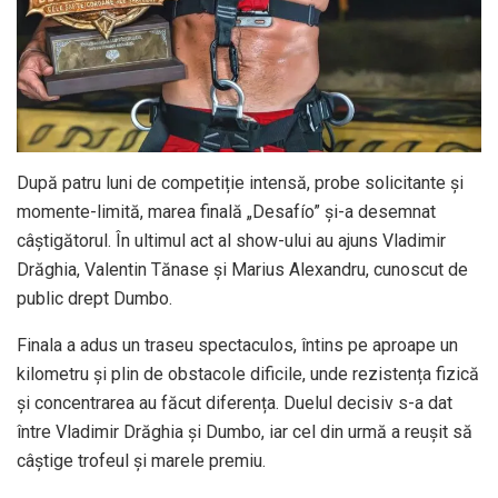
După patru luni de competiție intensă, probe solicitante și
momente-limită, marea finală „Desafío” și-a desemnat
câștigătorul. În ultimul act al show-ului au ajuns Vladimir
Drăghia, Valentin Tănase și Marius Alexandru, cunoscut de
public drept Dumbo.
Finala a adus un traseu spectaculos, întins pe aproape un
kilometru și plin de obstacole dificile, unde rezistența fizică
și concentrarea au făcut diferența. Duelul decisiv s-a dat
între Vladimir Drăghia și Dumbo, iar cel din urmă a reușit să
câștige trofeul și marele premiu.