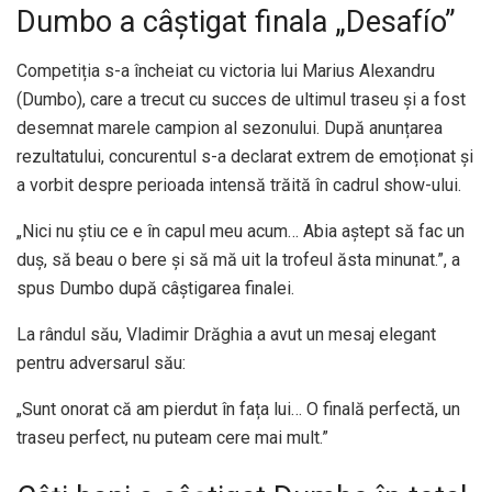
Dumbo a câștigat finala „Desafío”
Competiția s-a încheiat cu victoria lui Marius Alexandru
(Dumbo), care a trecut cu succes de ultimul traseu și a fost
desemnat marele campion al sezonului. După anunțarea
rezultatului, concurentul s-a declarat extrem de emoționat și
a vorbit despre perioada intensă trăită în cadrul show-ului.
„Nici nu știu ce e în capul meu acum… Abia aștept să fac un
duș, să beau o bere și să mă uit la trofeul ăsta minunat.”, a
spus Dumbo după câștigarea finalei.
La rândul său, Vladimir Drăghia a avut un mesaj elegant
pentru adversarul său:
„Sunt onorat că am pierdut în fața lui… O finală perfectă, un
traseu perfect, nu puteam cere mai mult.”