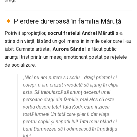
Pierdere dureroasă în familia Măruță
Potrivit apropiaților,
socrul fratelui Andrei Măruță
s-a
stins din viață, lăsând un gol imens în inimile celor care l-au
iubit. Cumnata artistei,
Aurora Săndel
, a făcut public
anunțul trist printr-un mesaj emoționant postat pe rețelele
de socializare.
„Nici nu am putere să scriu… dragi prieteni și
colegi, n-am crezut vreodată să ajung în clipa
asta. Să trebuiască să anunț decesul unei
persoane dragi din familie, mai ales că este
vorba despre tata! Tata Kodi, cum îi zicea
toată lumea! Un tată care și-ar fi dat viața
pentru copiii și nepoții lui! Tata meu blând și
bun! Dumnezeu să-l odihnească în împărăția
lui.”