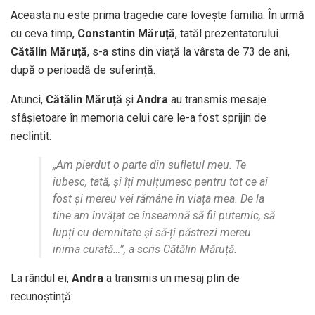
Aceasta nu este prima tragedie care lovește familia. În urmă
cu ceva timp,
Constantin Măruță
, tatăl prezentatorului
Cătălin Măruță
, s-a stins din viață la vârsta de 73 de ani,
după o perioadă de suferință.
Atunci,
Cătălin Măruță
și
Andra
au transmis mesaje
sfâșietoare în memoria celui care le-a fost sprijin de
neclintit:
„Am pierdut o parte din sufletul meu. Te
iubesc, tată, și îți mulțumesc pentru tot ce ai
fost și mereu vei rămâne în viața mea. De la
tine am învățat ce înseamnă să fii puternic, să
lupți cu demnitate și să-ți păstrezi mereu
inima curată…”, a scris Cătălin Măruță.
La rândul ei,
Andra
a transmis un mesaj plin de
recunoștință: