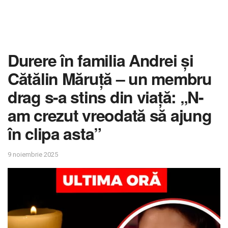
Durere în familia Andrei și
Cătălin Măruță – un membru
drag s-a stins din viață: „N-
am crezut vreodată să ajung
în clipa asta”
9 noiembrie 2025