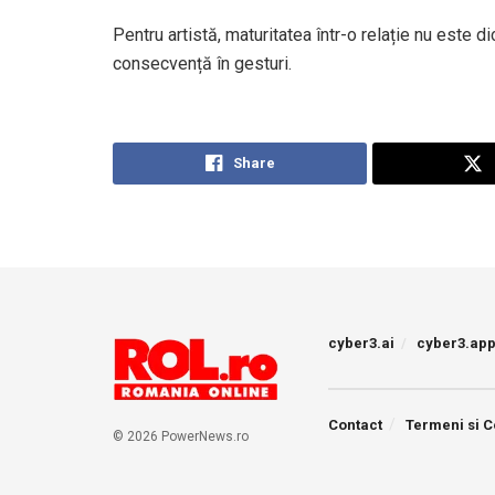
Pentru artistă, maturitatea într-o relație nu este 
consecvență în gesturi.
Share
cyber3.ai
cyber3.ap
Contact
Termeni si C
© 2026 PowerNews.ro