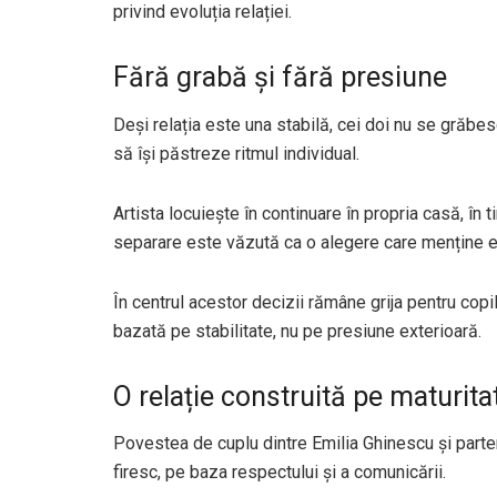
privind evoluția relației.
Fără grabă și fără presiune
Deși relația este una stabilă, cei doi nu se grăbe
să își păstreze ritmul individual.
Artista locuiește în continuare în propria casă, în t
separare este văzută ca o alegere care menține ech
În centrul acestor decizii rămâne grija pentru copil
bazată pe stabilitate, nu pe presiune exterioară.
O relație construită pe maturit
Povestea de cuplu dintre Emilia Ghinescu și parte
firesc, pe baza respectului și a comunicării.