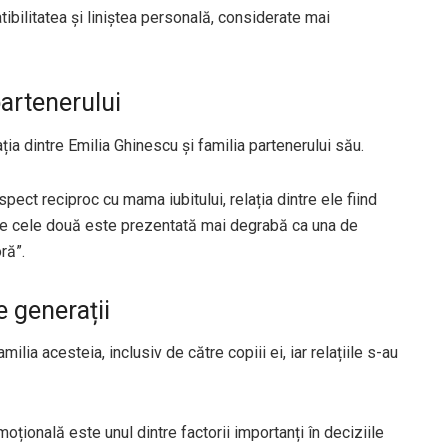
bilitatea și liniștea personală, considerate mai
artenerului
ția dintre Emilia Ghinescu și familia partenerului său.
pect reciproc cu mama iubitului, relația dintre ele fiind
ntre cele două este prezentată mai degrabă ca una de
ră”.
e generații
milia acesteia, inclusiv de către copiii ei, iar relațiile s-au
emoțională este unul dintre factorii importanți în deciziile