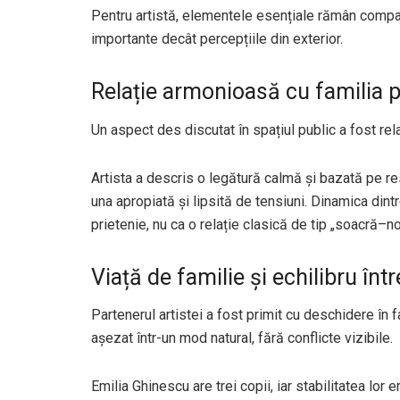
Pentru artistă, elementele esențiale rămân compati
importante decât percepțiile din exterior.
Relație armonioasă cu familia p
Un aspect des discutat în spațiul public a fost rela
Artista a descris o legătură calmă și bazată pe res
una apropiată și lipsită de tensiuni. Dinamica di
prietenie, nu ca o relație clasică de tip „soacră–no
Viață de familie și echilibru într
Partenerul artistei a fost primit cu deschidere în fa
așezat într-un mod natural, fără conflicte vizibile.
Emilia Ghinescu are trei copii, iar stabilitatea lor 