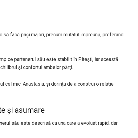
sc să facă pași majori, precum mutatul împreună, preferând
imp ce partenerul său este stabilit în Pitești, iar această
ilibrul și confortul ambelor părți.
ul cel mic, Anastasia, și dorința de a construi o relație
ate și asumare
nerul său este descrisă ca una care a evoluat rapid, dar