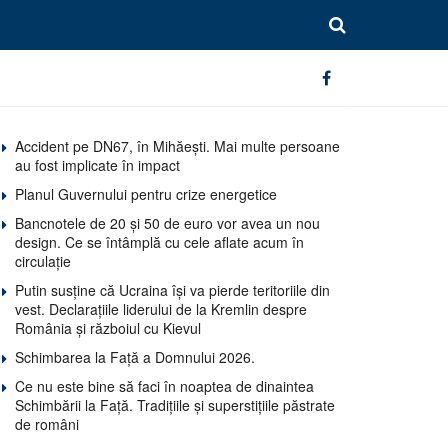
Accident pe DN67, în Mihăești. Mai multe persoane
au fost implicate în impact
Planul Guvernului pentru crize energetice
Bancnotele de 20 și 50 de euro vor avea un nou
design. Ce se întâmplă cu cele aflate acum în
circulație
Putin susține că Ucraina își va pierde teritoriile din
vest. Declarațiile liderului de la Kremlin despre
România și războiul cu Kievul
Schimbarea la Față a Domnului 2026.
Ce nu este bine să faci în noaptea de dinaintea
Schimbării la Față. Tradițiile și superstițiile păstrate
de români