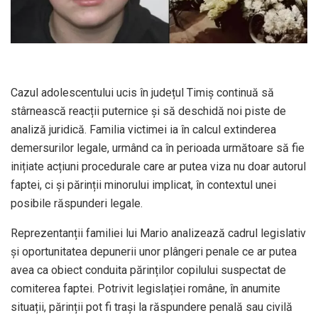
Cazul adolescentului ucis în județul Timiș continuă să
stârnească reacții puternice și să deschidă noi piste de
analiză juridică. Familia victimei ia în calcul extinderea
demersurilor legale, urmând ca în perioada următoare să fie
inițiate acțiuni procedurale care ar putea viza nu doar autorul
faptei, ci și părinții minorului implicat, în contextul unei
posibile răspunderi legale.
Reprezentanții familiei lui Mario analizează cadrul legislativ
și oportunitatea depunerii unor plângeri penale ce ar putea
avea ca obiect conduita părinților copilului suspectat de
comiterea faptei. Potrivit legislației române, în anumite
situații, părinții pot fi trași la răspundere penală sau civilă