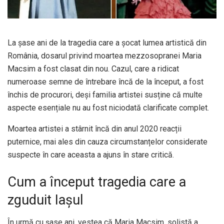
La șase ani de la tragedia care a șocat lumea artistică din
România, dosarul privind moartea mezzosopranei Maria
Macsim a fost clasat din nou. Cazul, care a ridicat
numeroase semne de întrebare încă de la început, a fost
închis de procurori, deși familia artistei susține că multe
aspecte esențiale nu au fost niciodată clarificate complet.
Moartea artistei a stârnit încă din anul 2020 reacții
puternice, mai ales din cauza circumstanțelor considerate
suspecte în care aceasta a ajuns în stare critică.
Cum a început tragedia care a
zguduit Iașul
În urmă cu șase ani, vestea că Maria Macsim, solistă a