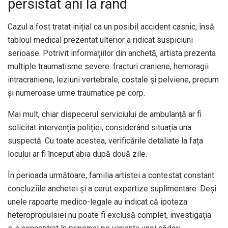
persistat ani la rând
Cazul a fost tratat inițial ca un posibil accident casnic, însă
tabloul medical prezentat ulterior a ridicat suspiciuni
serioase. Potrivit informațiilor din anchetă, artista prezenta
multiple traumatisme severe: fracturi craniene, hemoragii
intracraniene, leziuni vertebrale, costale și pelviene, precum
și numeroase urme traumatice pe corp.
Mai mult, chiar dispecerul serviciului de ambulanță ar fi
solicitat intervenția poliției, considerând situația una
suspectă. Cu toate acestea, verificările detaliate la fața
locului ar fi început abia după două zile.
În perioada următoare, familia artistei a contestat constant
concluziile anchetei și a cerut expertize suplimentare. Deși
unele rapoarte medico-legale au indicat că ipoteza
heteropropulsiei nu poate fi exclusă complet, investigația