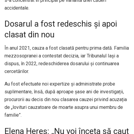
s-a concentrat în principal pe varianta unei căderi
accidentale.
Dosarul a fost redeschis și apoi
clasat din nou
În anul 2021, cauza a fost clasată pentru prima dată. Familia
mezzosopranei a contestat decizia, iar Tribunalul Iași a
dispus, în 2022, redeschiderea dosarului și continuarea
cercetărilor.
Au fost efectuate noi expertize și administrate probe
suplimentare, însă, după aproape șase ani de investigații,
procurorii au decis din nou clasarea cauzei privind acuzația
de „lovituri cauzatoare de moarte asupra unui membru de
familie”.
Elena Hereș: „Nu voi înceta să caut