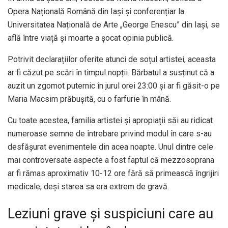
Opera Națională Română din Iași și conferențiar la
Universitatea Națională de Arte „George Enescu” din Iași, se
află între viață și moarte a șocat opinia publică.
Potrivit declarațiilor oferite atunci de soțul artistei, aceasta
ar fi căzut pe scări în timpul nopții. Bărbatul a susținut că a
auzit un zgomot puternic în jurul orei 23:00 și ar fi găsit-o pe
Maria Macsim prăbușită, cu o farfurie în mână.
Cu toate acestea, familia artistei și apropiații săi au ridicat
numeroase semne de întrebare privind modul în care s-au
desfășurat evenimentele din acea noapte. Unul dintre cele
mai controversate aspecte a fost faptul că mezzosoprana
ar fi rămas aproximativ 10-12 ore fără să primească îngrijiri
medicale, deși starea sa era extrem de gravă.
Leziuni grave și suspiciuni care au