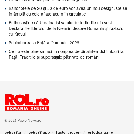
Bancnotele de 20 și 50 de euro vor avea un nou design. Ce se
întâmplă cu cele aflate acum în circulație
Putin susține că Ucraina își va pierde teritoriile din vest.
Declarațiile liderului de la Kremlin despre România și războiul
cu Kievul
Schimbarea la Față a Domnului 2026.
Ce nu este bine să faci în noaptea de dinaintea Schimbării la
Față. Tradițiile și superstițiile păstrate de români
© 2026 PowerNews.ro
cyber3.ai
cyber3.app
fasterup.com
ortodoxia.me