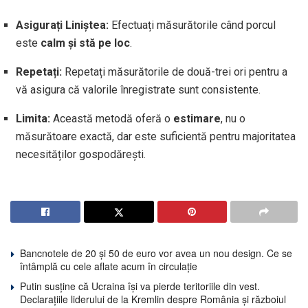
Asigurați Liniștea:
Efectuați măsurătorile când porcul
este
calm și stă pe loc
.
Repetați:
Repetați măsurătorile de două-trei ori pentru a
vă asigura că valorile înregistrate sunt consistente.
Limita:
Această metodă oferă o
estimare
, nu o
măsurătoare exactă, dar este suficientă pentru majoritatea
necesităților gospodărești.
Bancnotele de 20 și 50 de euro vor avea un nou design. Ce se
întâmplă cu cele aflate acum în circulație
Putin susține că Ucraina își va pierde teritoriile din vest.
Declarațiile liderului de la Kremlin despre România și războiul