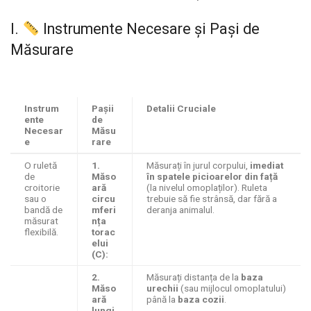
I.
Instrumente Necesare și Pași de
Măsurare
Instrum
Pașii
Detalii Cruciale
ente
de
Necesar
Măsu
e
rare
O ruletă
1.
Măsurați în jurul corpului,
imediat
de
Măso
în spatele picioarelor din față
croitorie
ară
(la nivelul omoplaților). Ruleta
sau o
circu
trebuie să fie strânsă, dar fără a
bandă de
mferi
deranja animalul.
măsurat
nța
flexibilă.
torac
elui
(C):
2.
Măsurați distanța de la
baza
Măso
urechii
(sau mijlocul omoplatului)
ară
până la
baza cozii
.
lungi