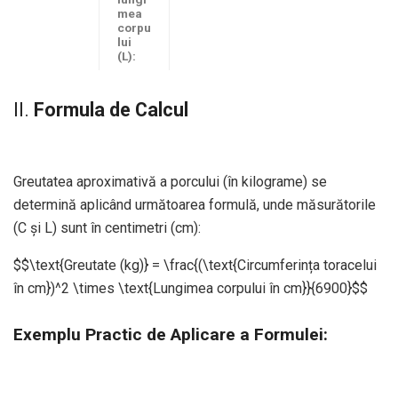
mea
corpu
lui
(L):
II.
Formula de Calcul
Greutatea aproximativă a porcului (în kilograme) se
determină aplicând următoarea formulă, unde măsurătorile
(C și L) sunt în centimetri (cm):
$$\text{Greutate (kg)} = \frac{(\text{Circumferința toracelui
în cm})^2 \times \text{Lungimea corpului în cm}}{6900}$$
Exemplu Practic de Aplicare a Formulei: