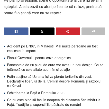
Pe plan profesional, apare o oportunitate la care nu te-ai fi
așteptat. Analizează cu atenție înainte să refuzi, pentru că
poate fi o șansă care nu se repetă.
Accident pe DN67, în Mihăești. Mai multe persoane au fost
implicate în impact
Planul Guvernului pentru crize energetice
Bancnotele de 20 și 50 de euro vor avea un nou design. Ce se
întâmplă cu cele aflate acum în circulație
Putin susține că Ucraina își va pierde teritoriile din vest.
Declarațiile liderului de la Kremlin despre România și războiul
cu Kievul
Schimbarea la Față a Domnului 2026.
Ce nu este bine să faci în noaptea de dinaintea Schimbării la
Față. Tradițiile și superstițiile păstrate de români