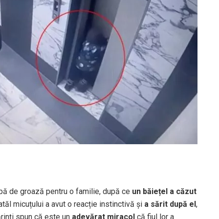
ipă de groază pentru o familie, după ce
un băiețel a căzut
ăl micuțului a avut o reacție instinctivă și
a sărit după el
,
ărinți spun că este un
adevărat miracol
că fiul lor a