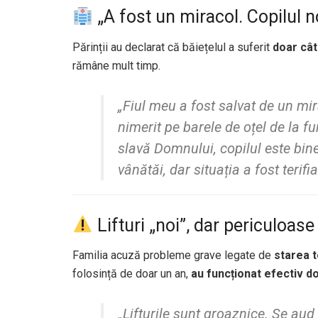
„A fost un miracol. Copilul 
Părinții au declarat că băiețelul a suferit
doar cât
rămâne mult timp.
„Fiul meu a fost salvat de un mir
nimerit pe barele de oțel de la fun
slavă Domnului, copilul este bin
vânătăi, dar situația a fost terifi
Lifturi „noi”, dar periculoase
Familia acuză probleme grave legate de
starea t
folosință de doar un an,
au funcționat efectiv do
„Lifturile sunt groaznice. Se aud 