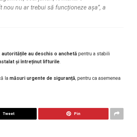
ift nou nu ar trebui să funcționeze așa”, a
,
autoritățile au deschis o anchetă
pentru a stabili
stalat și întreținut lifturile
.
că la
măsuri urgente de siguranță
, pentru ca asemenea
Tweet
Pin