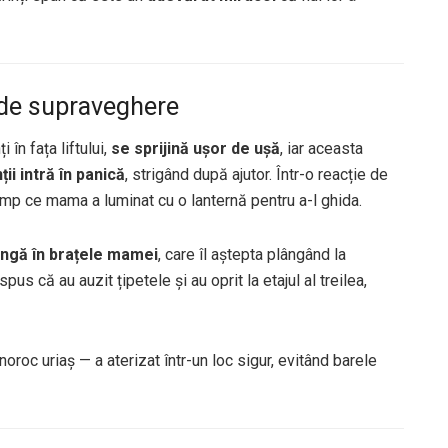
 de supraveghere
 în fața liftului,
se sprijină ușor de ușă
, iar aceasta
ții intră în panică
, strigând după ajutor. Într-o reacție de
timp ce mama a luminat cu o lanternă pentru a-l ghida.
ingă în brațele mamei
, care îl aștepta plângând la
spus că au auzit țipetele și au oprit la etajul al treilea,
 noroc uriaș — a aterizat într-un loc sigur, evitând barele