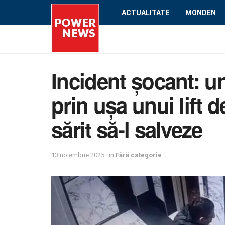
ACTUALITATE
MONDEN
Incident șocant: un
prin ușa unui lift de
sărit să-l salveze
13 noiembrie 2025
in
Fără categorie