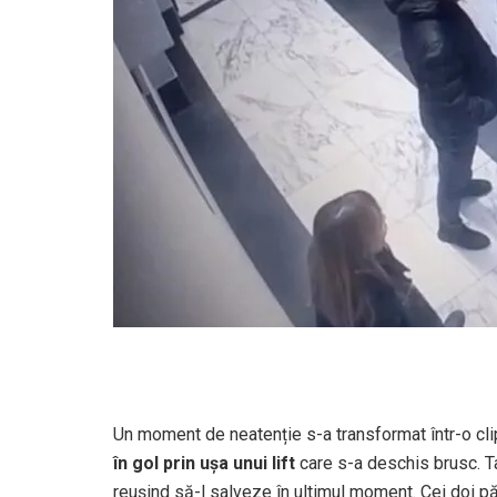
Un moment de neatenție s-a transformat într-o cl
în gol prin ușa unui lift
care s-a deschis brusc. Tat
reușind să-l salveze în ultimul moment. Cei doi p