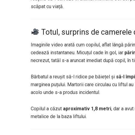
scăpat cu viață.
Totul, surprins de camerele
Imaginile video arată cum copilul, aflat lângă părinți
cedează instantaneu. Micuțul cade în gol, iar
părin
necrezut, tatăl s-a aruncat imediat după copil, în 
Bărbatul a reușit să-l ridice pe băiețel și
să-l împ
marginea puțului. Martorii care circulau cu liftul au 
acolo unde s-a produs incidentul.
Copilul a căzut
aproximativ 1,8 metri
, dar a avut
metalice de la baza liftului.