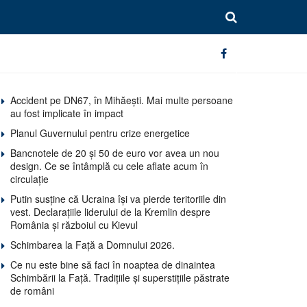
Accident pe DN67, în Mihăești. Mai multe persoane
au fost implicate în impact
Planul Guvernului pentru crize energetice
Bancnotele de 20 și 50 de euro vor avea un nou
design. Ce se întâmplă cu cele aflate acum în
circulație
Putin susține că Ucraina își va pierde teritoriile din
vest. Declarațiile liderului de la Kremlin despre
România și războiul cu Kievul
Schimbarea la Față a Domnului 2026.
Ce nu este bine să faci în noaptea de dinaintea
Schimbării la Față. Tradițiile și superstițiile păstrate
de români