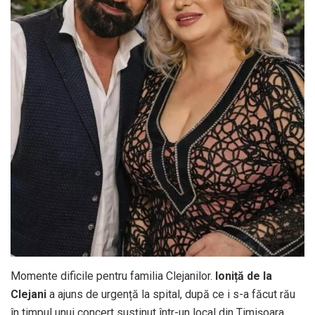
Momente dificile pentru familia Clejanilor.
Ioniță de la
Clejani
a ajuns de urgență la spital, după ce i s-a făcut rău
în timpul unui concert susținut într-un local din Timișoara.