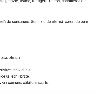
ta gelozie, teamă, retragere. Uneori, consilierea e o
ală de conexiune. Semnale de alarmă: cereri de bani,
itate, planuri.
ctivități individuale.
iceiuri echilibrate.
y-uri comune, călătorii scurte.