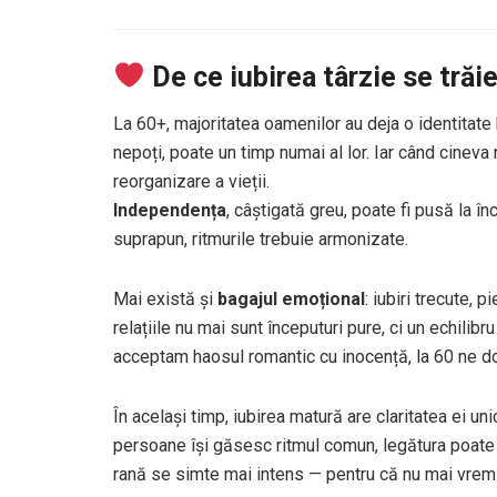
De ce iubirea târzie se trăie
La 60+, majoritatea oamenilor au deja o identitate b
nepoți, poate un timp numai al lor. Iar când cineva
reorganizare a vieții.
Independența
, câștigată greu, poate fi pusă la î
suprapun, ritmurile trebuie armonizate.
Mai există și
bagajul emoțional
: iubiri trecute, 
relațiile nu mai sunt începuturi pure, ci un echilib
acceptam haosul romantic cu inocență, la 60 ne do
În același timp, iubirea matură are claritatea ei unic
persoane își găsesc ritmul comun, legătura poate f
rană se simte mai intens — pentru că nu mai vrem f