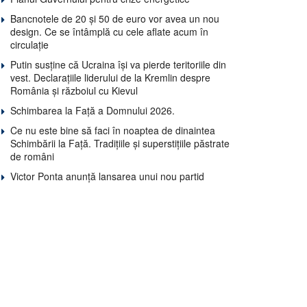
Bancnotele de 20 și 50 de euro vor avea un nou
design. Ce se întâmplă cu cele aflate acum în
circulație
Putin susține că Ucraina își va pierde teritoriile din
vest. Declarațiile liderului de la Kremlin despre
România și războiul cu Kievul
Schimbarea la Față a Domnului 2026.
Ce nu este bine să faci în noaptea de dinaintea
Schimbării la Față. Tradițiile și superstițiile păstrate
de români
Victor Ponta anunță lansarea unui nou partid