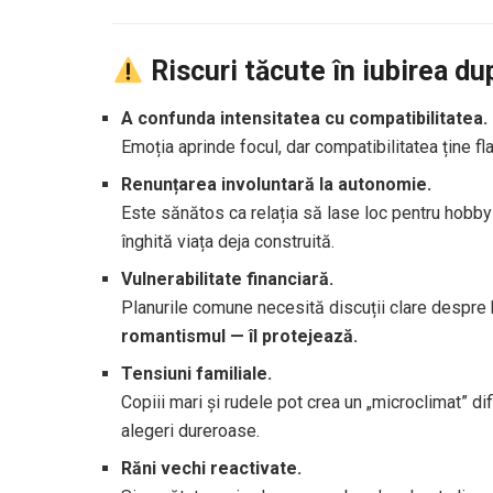
Riscuri tăcute în iubirea du
A confunda intensitatea cu compatibilitatea.
Emoția aprinde focul, dar compatibilitatea ține fl
Renunțarea involuntară la autonomie.
Este sănătos ca relația să lase loc pentru hobby-u
înghită viața deja construită.
Vulnerabilitate financiară.
Planurile comune necesită discuții clare despre ba
romantismul — îl protejează.
Tensiuni familiale.
Copiii mari și rudele pot crea un „microclimat” difi
alegeri dureroase.
Răni vechi reactivate.