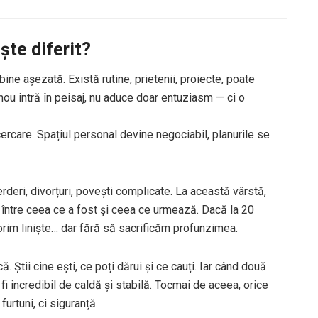
ște diferit?
ine așezată. Există rutine, prietenii, proiecte, poate
 nou intră în peisaj, nu aduce doar entuziasm — ci o
ncercare. Spațiul personal devine negociabil, planurile se
pierderi, divorțuri, povești complicate. La această vârstă,
ru între ceea ce a fost și ceea ce urmează. Dacă la 20
rim liniște… dar fără să sacrificăm profunzimea.
ă. Știi cine ești, ce poți dărui și ce cauți. Iar când două
i incredibil de caldă și stabilă. Tocmai de aceea, orice
urtuni, ci siguranță.