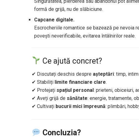
Singurătatea, pierderea sau abandonul pot alimen
formă de grijă, nu de slăbiciune.
Capcane digitale.
Escrocheriile romantice se bazează pe nevoia re
povești neverificabile, evitarea întâlnirilor reale.
Ce ajută concret?
✔ Discutați deschis despre
așteptări
: timp, intim
✔ Stabiliți
limite financiare clare
.
✔ Protejați
spațiul personal
: prieteni, obiceiuri, a
✔ Aveți grijă de
sănătate
: energie, tratamente, ob
✔ Cultivați
bucurii mici împreună
: plimbări, hobb
Concluzia?