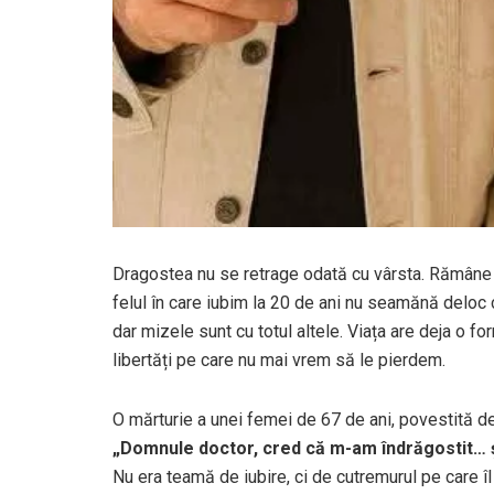
Dragostea nu se retrage odată cu vârsta. Rămâne 
felul în care iubim la 20 de ani nu seamănă deloc 
dar mizele sunt cu totul altele. Viața are deja o for
libertăți pe care nu mai vrem să le pierdem.
O mărturie a unei femei de 67 de ani, povestită de
„Domnule doctor, cred că m-am îndrăgostit… și 
Nu era teamă de iubire, ci de cutremurul pe care îl 