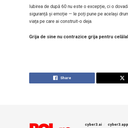
Iubirea de după 60 nu este o excepție, ci o dovadă
siguranță și emoție — le poți pune pe același drum
viața pe care ai construit-o deja.
Grija de sine nu contrazice grija pentru celăl
Share
cyber3.ai
cyber3.ap