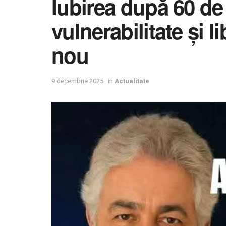
Iubirea după 60 de 
vulnerabilitate și l
nou
9 decembrie 2025
in
Actualitate