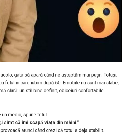
acolo, gata să apară când ne așteptăm mai puțin. Totuși,
cu felul în care iubim după 60. Emoțiile nu sunt mai slabe,
mă clară: un stil bine definit, obiceiuri confortabile,
 un medic, spune totul:
simt că îmi scapă viața din mâini.”
provoacă atunci când crezi că totul e deja stabilit.