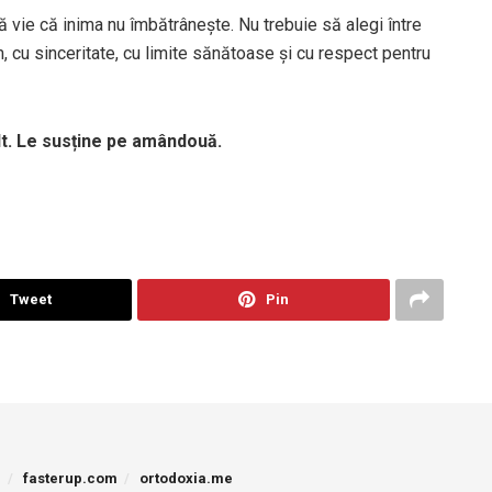
 vie că inima nu îmbătrânește. Nu trebuie să alegi între
, cu sinceritate, cu limite sănătoase și cu respect pentru
alt. Le susține pe amândouă.
Tweet
Pin
p
fasterup.com
ortodoxia.me