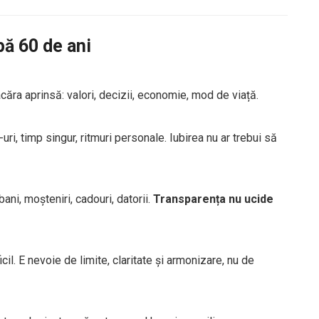
pă 60 de ani
acăra aprinsă: valori, decizii, economie, mod de viață.
ri, timp singur, ritmuri personale. Iubirea nu ar trebui să
ni, moșteniri, cadouri, datorii.
Transparența nu ucide
cil. E nevoie de limite, claritate și armonizare, nu de