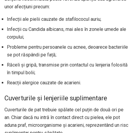
unor afecțiuni precum:
Infecții ale pielii cauzate de stafilococul auriu;
Infecții cu Candida albicans, mai ales în zonele umede ale
corpului;
Probleme pentru persoanele cu acnee, deoarece bacteriile
se pot răspândi pe față;
Răceli și gripă, transmise prin contactul cu lenjeria folosită
în timpul bolii;
Reacții alergice cauzate de acarieni.
Cuverturile și lenjeriile suplimentare
Cuverturile de pat trebuie spălate cel puțin de două ori pe
an. Chiar dacă nu intră în contact direct cu pielea, ele pot
aduna praf, microorganisme și acarieni, reprezentând un risc
suplimentar pentru sănătate.