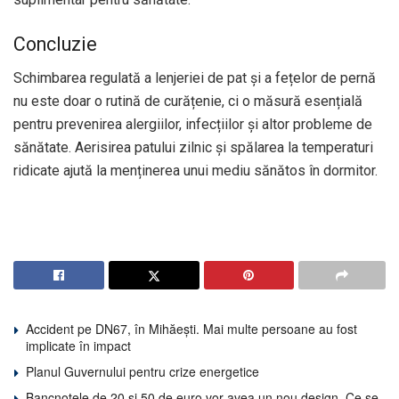
Concluzie
Schimbarea regulată a lenjeriei de pat și a fețelor de pernă
nu este doar o rutină de curățenie, ci o măsură esențială
pentru prevenirea alergiilor, infecțiilor și altor probleme de
sănătate. Aerisirea patului zilnic și spălarea la temperaturi
ridicate ajută la menținerea unui mediu sănătos în dormitor.
Accident pe DN67, în Mihăești. Mai multe persoane au fost
implicate în impact
Planul Guvernului pentru crize energetice
Bancnotele de 20 și 50 de euro vor avea un nou design. Ce se