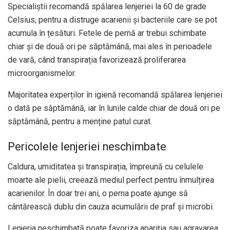
Specialiștii recomandă spălarea lenjeriei la 60 de grade
Celsius, pentru a distruge acarienii și bacteriile care se pot
acumula în țesături. Fetele de pernă ar trebui schimbate
chiar și de două ori pe săptămână, mai ales în perioadele
de vară, când transpirația favorizează proliferarea
microorganismelor.
Majoritatea experților în igienă recomandă spălarea lenjeriei
o dată pe săptămână, iar în lunile calde chiar de două ori pe
săptămână, pentru a menține patul curat.
Pericolele lenjeriei neschimbate
Caldura, umiditatea și transpirația, împreună cu celulele
moarte ale pielii, creează mediul perfect pentru înmulțirea
acarienilor. În doar trei ani, o perna poate ajunge să
cântărească dublu din cauza acumulării de praf și microbi.
Lenjeria neschimbată poate favoriza apariția sau agravarea