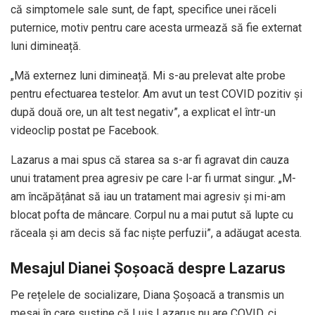
că simptomele sale sunt, de fapt, specifice unei răceli
puternice, motiv pentru care acesta urmează să fie externat
luni dimineață.
„Mă externez luni dimineață. Mi s-au prelevat alte probe
pentru efectuarea testelor. Am avut un test COVID pozitiv și
după două ore, un alt test negativ”, a explicat el într-un
videoclip postat pe Facebook.
Lazarus a mai spus că starea sa s-ar fi agravat din cauza
unui tratament prea agresiv pe care l-ar fi urmat singur. „M-
am încăpățânat să iau un tratament mai agresiv și mi-am
blocat pofta de mâncare. Corpul nu a mai putut să lupte cu
răceala și am decis să fac niște perfuzii”, a adăugat acesta.
Mesajul Dianei Șoșoacă despre Lazarus
Pe rețelele de socializare, Diana Șoșoacă a transmis un
mesaj în care susține că Luis Lazarus nu are COVID, ci