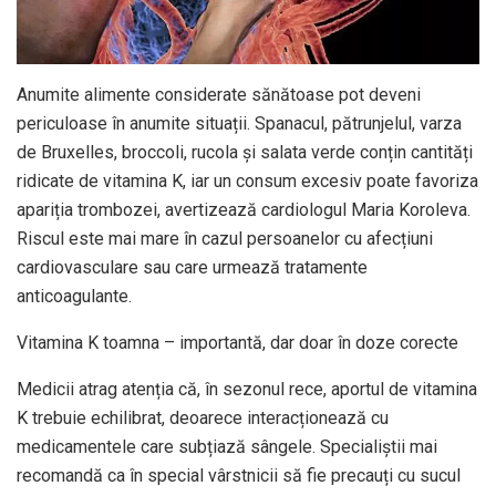
Anumite alimente considerate sănătoase pot deveni
periculoase în anumite situații. Spanacul, pătrunjelul, varza
de Bruxelles, broccoli, rucola și salata verde conțin cantități
ridicate de vitamina K, iar un consum excesiv poate favoriza
apariția trombozei, avertizează cardiologul Maria Koroleva.
Riscul este mai mare în cazul persoanelor cu afecțiuni
cardiovasculare sau care urmează tratamente
anticoagulante.
Vitamina K toamna – importantă, dar doar în doze corecte
Medicii atrag atenția că, în sezonul rece, aportul de vitamina
K trebuie echilibrat, deoarece interacționează cu
medicamentele care subțiază sângele. Specialiștii mai
recomandă ca în special vârstnicii să fie precauți cu sucul