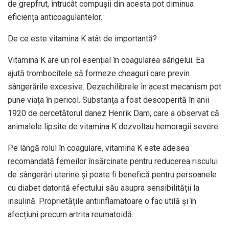
de grepfrut, întrucât compușii din acesta pot diminua
eficiența anticoagulantelor.
De ce este vitamina K atât de importantă?
Vitamina K are un rol esențial în coagularea sângelui. Ea
ajută trombocitele să formeze cheaguri care previn
sângerările excesive. Dezechilibrele în acest mecanism pot
pune viața în pericol. Substanța a fost descoperită în anii
1920 de cercetătorul danez Henrik Dam, care a observat că
animalele lipsite de vitamina K dezvoltau hemoragii severe.
Pe lângă rolul în coagulare, vitamina K este adesea
recomandată femeilor însărcinate pentru reducerea riscului
de sângerări uterine și poate fi benefică pentru persoanele
cu diabet datorită efectului său asupra sensibilității la
insulină. Proprietățile antiinflamatoare o fac utilă și în
afecțiuni precum artrita reumatoidă.