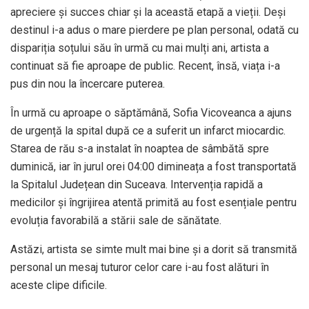
apreciere și succes chiar și la această etapă a vieții. Deși
destinul i-a adus o mare pierdere pe plan personal, odată cu
dispariția soțului său în urmă cu mai mulți ani, artista a
continuat să fie aproape de public. Recent, însă, viața i-a
pus din nou la încercare puterea.
În urmă cu aproape o săptămână, Sofia Vicoveanca a ajuns
de urgență la spital după ce a suferit un infarct miocardic.
Starea de rău s-a instalat în noaptea de sâmbătă spre
duminică, iar în jurul orei 04:00 dimineața a fost transportată
la Spitalul Județean din Suceava. Intervenția rapidă a
medicilor și îngrijirea atentă primită au fost esențiale pentru
evoluția favorabilă a stării sale de sănătate.
Astăzi, artista se simte mult mai bine și a dorit să transmită
personal un mesaj tuturor celor care i-au fost alături în
aceste clipe dificile.