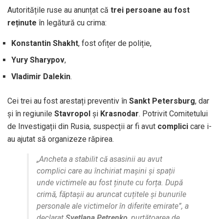
Autoritățile ruse au anunțat că
trei persoane au fost
reținute
în legătură cu crima:
Konstantin Shakht
, fost ofițer de poliție,
Yury Sharypov
,
Vladimir Dalekin
.
Cei trei au fost arestați preventiv în
Sankt Petersburg
, dar
și în regiunile
Stavropol
și
Krasnodar
. Potrivit Comitetului
de Investigații din Rusia, suspecții ar fi avut
complici
care i-
au ajutat să organizeze răpirea.
„Ancheta a stabilit că asasinii au avut
complici care au închiriat mașini și spații
unde victimele au fost ținute cu forța. După
crimă, făptașii au aruncat cuțitele și bunurile
personale ale victimelor în diferite emirate”, a
declarat
Svetlana Petrenko
, purtătoarea de