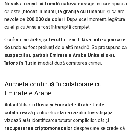
Novak a reușit să trimită câteva mesaje
, în care spunea
că este „
blocat în munți, la granița cu Omanul
” și că are
nevoie de
200.000 de dolari
. După acel moment, legătura
cu el și cu Anna a fost întreruptă complet.
Conform anchetei,
șoferul lor i-ar fi lăsat într-o parcare
,
de unde au fost preluați de o altă mașină. Se presupune că
suspecții au părăsit Emiratele Arabe Unite și s-au
întors în Rusia
imediat după comiterea crimei.
Ancheta continuă în colaborare cu
Emiratele Arabe
Autoritățile din
Rusia și Emiratele Arabe Unite
colaborează
pentru elucidarea cazului. Investigația
vizează atât identificarea tuturor complicilor, cât și
recuperarea criptomonedelor
despre care se crede că