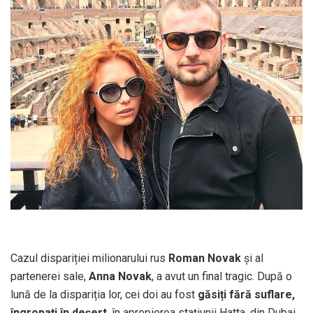
Cazul dispariției milionarului rus
Roman Novak
și al
partenerei sale,
Anna Novak
, a avut un final tragic. După o
lună de la dispariția lor, cei doi au fost
găsiți fără suflare,
îngropați în deșert
, în apropierea stațiunii Hatta, din Dubai.