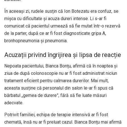
În aceeași zi, rudele susțin că Ion Botezatu era confuz, se
mișca cu dificultate și acuza dureri intense. Li s-ar fi
comunicat că pacientul urmează să fie mutat într-o rezervă
de la parter, după ce ar fi fost diagnosticate gripa A,
bronhopneumonia și pneumonia.
Acuzații privind îngrijirea și lipsa de reacție
Nepoata pacientului, Bianca Bonțu, afirmă că în noaptea și
ziua de după colonoscopie nu ar fi fost administrat niciun
tratament eficient pentru calmarea durerilor. Mai mult,
aceasta susține că personalul din salon le-ar fi spus că
bărbatul „gemea de durere”, fără să fie luate măsuri
adecvate.
Potrivit familiei, echipa de terapie intensivă ar fi fost
chemată, însă nu ar fi preluat cazul. Bianca Bonțu mai afirmă