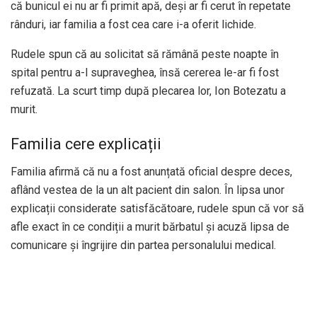
că bunicul ei nu ar fi primit apă, deși ar fi cerut în repetate
rânduri, iar familia a fost cea care i-a oferit lichide.
Rudele spun că au solicitat să rămână peste noapte în
spital pentru a-l supraveghea, însă cererea le-ar fi fost
refuzată. La scurt timp după plecarea lor, Ion Botezatu a
murit.
Familia cere explicații
Familia afirmă că nu a fost anunțată oficial despre deces,
aflând vestea de la un alt pacient din salon. În lipsa unor
explicații considerate satisfăcătoare, rudele spun că vor să
afle exact în ce condiții a murit bărbatul și acuză lipsa de
comunicare și îngrijire din partea personalului medical.