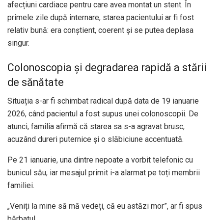
afecțiuni cardiace pentru care avea montat un stent. În
primele zile după internare, starea pacientului ar fi fost
relativ bună: era conștient, coerent și se putea deplasa
singur.
Colonoscopia și degradarea rapidă a stării
de sănătate
Situația s-ar fi schimbat radical după data de 19 ianuarie
2026, când pacientul a fost supus unei colonoscopii. De
atunci, familia afirmă că starea sa s-a agravat brusc,
acuzând dureri puternice și o slăbiciune accentuată.
Pe 21 ianuarie, una dintre nepoate a vorbit telefonic cu
bunicul său, iar mesajul primit i-a alarmat pe toți membrii
familiei.
„Veniți la mine să mă vedeți, că eu astăzi mor”, ar fi spus
bărbatul.