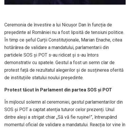
Ceremonia de învestire a lui Nicușor Dan în funcția de
președinte al României nu a fost lipsită de tensiuni politice.
În timp ce șeful Curții Constituționale, Marian Enache, citea
hotărârea de validare a mandatului, parlamentarii din
partidele SOS și POT s-au ridicat și s-au întors
demonstrativ cu spatele. Gestul a fost un semn clar de
protest față de rezultatul alegerilor și de susținerea oferită
de instituțiile statului noului președinte.
Protest tăcut în Parlament din partea SOS și POT
În mijlocul solemn al ceremoniei, gestul parlamentarilor din
SOS și POT a captat atenția tuturor celor prezenți. Unul
dintre aleși a strigat chiar „Să vă fie rușine!”, întrerupând
momentul oficial de validare a mandatului. Reacția lor vine în