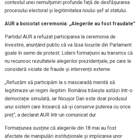
contextul unei nemulțumiri profunde față de desfășurarea
procesului electoral și legitimitatea noului șef al statului.
AUR a boicotat ceremonia: „Alegerile au fost fraudate”
Partidul AUR a refuzat participarea la ceremonia de
învestire, anunțând public că va lăsa locurile din Parlament
goale în semn de protest. Liderii formațiunii au transmis că
nu recunosc rezultatele alegerilor prezidențiale, pe care le
consideră viciate de fraude și intervenții externe.
„Refuzăm să participăm la o mascaradă menită să
legitimeze un regim ilegitim. România trăiește astăzi într-o
democrație simulată, iar Nicușor Dan este doar produsul
unui sistem care încearcă să-și conserve puterea cu orice
preț”, a declarat AUR într-un comunicat dur.
Formațiunea susține că alegerile din 18 mai au fost
afectate de manipulări instituționale și implicarea unor