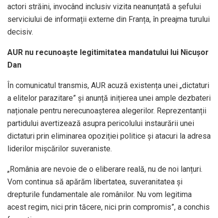
actori străini, invocând inclusiv vizita neanunțată a șefului
serviciului de informații externe din Franța, în preajma turului
decisiv.
AUR nu recunoaște legitimitatea mandatului lui Nicușor
Dan
În comunicatul transmis, AUR acuză existența unei „dictaturi
a elitelor parazitare” și anunță inițierea unei ample dezbateri
naționale pentru nerecunoașterea alegerilor. Reprezentanții
partidului avertizează asupra pericolului instaurării unei
dictaturi prin eliminarea opoziției politice și atacuri la adresa
liderilor mișcărilor suveraniste.
„România are nevoie de o eliberare reală, nu de noi lanțuri.
Vom continua să apărăm libertatea, suveranitatea și
drepturile fundamentale ale românilor. Nu vom legitima
acest regim, nici prin tăcere, nici prin compromis”, a conchis