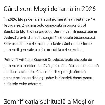
Când sunt Moșii de iarnă în 2026
În
2026, Moșii de iarnă sunt pomeniți sâmbătă, pe 14
februarie
. Ziua mai este cunoscută în popor drept
Sâmbăta Morților
și precede
Duminica Înfricoșătoarei
Judecăți
, având un rol esențial în rânduiala bisericească.
Este una dintre cele mai importante sâmbete dedicate
pomenirii generale a celor trecuți la cele veșnice.
Potrivit învățăturii Bisericii Ortodoxe, toate slujbele de
pomenire a morților se săvârșesc sâmbăta, zi considerată
a odihnei sufletelor. Cu acest prilej, preoții oficiază
parastase, iar credincioșii aduc la biserică daruri pentru
sufletele celor adormiți.
Semnificația spirituală a Moșilor