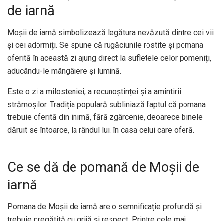
de iarnă
Moșii de iarnă simbolizează legătura nevăzută dintre cei vii
și cei adormiți. Se spune că rugăciunile rostite și pomana
oferită în această zi ajung direct la sufletele celor pomeniți,
aducându-le mângâiere și lumină.
Este o zi a milosteniei, a recunoștinței și a amintirii
strămoșilor. Tradiția populară subliniază faptul că pomana
trebuie oferită din inimă, fără zgârcenie, deoarece binele
dăruit se întoarce, la rândul lui, în casa celui care oferă.
Ce se dă de pomană de Moșii de
iarnă
Pomana de Moșii de iarnă are o semnificație profundă și
trebuie pregătită cu grijă și respect. Printre cele mai