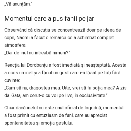
„Vă anunțăm.”
Momentul care a pus fanii pe jar
Observând că discuția se concentrează doar pe ideea de
copil, Naomi a făcut o remarcă ce a schimbat complet
atmosfera:
„Dar de inel nu întreabă nimeni?”
Reacția lui Dorobanțu a fost imediată și neașteptată. Acesta
a scos un inel și a făcut un gest care i-a lăsat pe toți fără
cuvinte:
„Cum să nu, dragostea mea. Uite, vrei să fii soția mea? A zis
da. Gata, am cerut-o cu voi pe live, în exclusivitate.”
Chiar dacă inelul nu este unul oficial de logodnă, momentul
a fost primit cu entuziasm de fani, care au apreciat
spontaneitatea și emoția gestului.