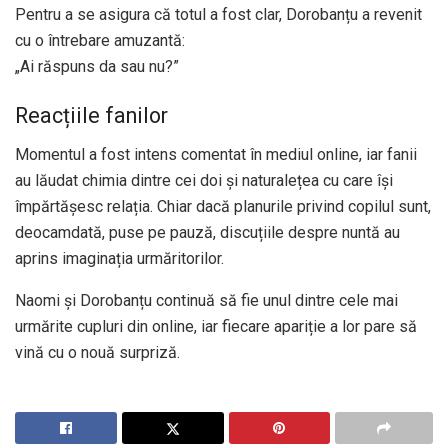
Pentru a se asigura că totul a fost clar, Dorobanțu a revenit
cu o întrebare amuzantă:
„Ai răspuns da sau nu?”
Reacțiile fanilor
Momentul a fost intens comentat în mediul online, iar fanii
au lăudat chimia dintre cei doi și naturalețea cu care își
împărtășesc relația. Chiar dacă planurile privind copilul sunt,
deocamdată, puse pe pauză, discuțiile despre nuntă au
aprins imaginația urmăritorilor.
Naomi și Dorobanțu continuă să fie unul dintre cele mai
urmărite cupluri din online, iar fiecare apariție a lor pare să
vină cu o nouă surpriză.