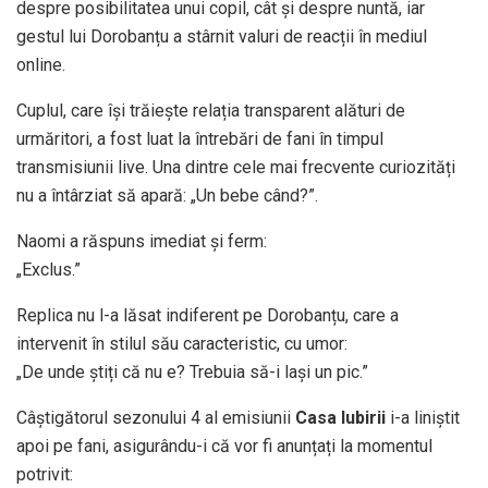
despre posibilitatea unui copil, cât și despre nuntă, iar
gestul lui Dorobanțu a stârnit valuri de reacții în mediul
online.
Cuplul, care își trăiește relația transparent alături de
urmăritori, a fost luat la întrebări de fani în timpul
transmisiunii live. Una dintre cele mai frecvente curiozități
nu a întârziat să apară: „Un bebe când?”.
Naomi a răspuns imediat și ferm:
„Exclus.”
Replica nu l-a lăsat indiferent pe Dorobanțu, care a
intervenit în stilul său caracteristic, cu umor:
„De unde știți că nu e? Trebuia să-i lași un pic.”
Câștigătorul sezonului 4 al emisiunii
Casa Iubirii
i-a liniștit
apoi pe fani, asigurându-i că vor fi anunțați la momentul
potrivit: