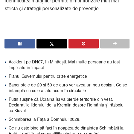
Identificarea mutațiilor permite o monitorizare mult mai
strictă și strategii personalizate de prevenție.
Accident pe DN67, în Mihăești. Mai multe persoane au fost
implicate în impact
Planul Guvernului pentru crize energetice
Bancnotele de 20 și 50 de euro vor avea un nou design. Ce se
întâmplă cu cele aflate acum în circulație
Putin susține că Ucraina își va pierde teritoriile din vest.
Declarațiile liderului de la Kremlin despre România și războiul
cu Kievul
Schimbarea la Față a Domnului 2026.
Ce nu este bine să faci în noaptea de dinaintea Schimbării la
Față. Tradițiile și superstițiile păstrate de români