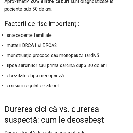
Aproximativ
20% dintre cazuri
sunt diagnosticate la
paciente sub 50 de ani.
Factorii de risc importanți:
antecedente familiale
mutații BRCA1 și BRCA2
menstruație precoce sau menopauză tardivă
lipsa sarcinilor sau prima sarcină după 30 de ani
obezitate după menopauză
consum regulat de alcool
Durerea ciclică vs. durerea
suspectă: cum le deosebești
Durerea legată de ciclul menstrual este: