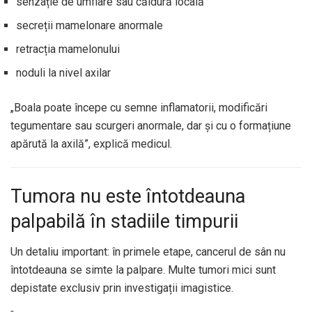
senzație de umflare sau căldură locală
secreții mamelonare anormale
retracția mamelonului
noduli la nivel axilar
„Boala poate începe cu semne inflamatorii, modificări
tegumentare sau scurgeri anormale, dar și cu o formațiune
apărută la axilă”, explică medicul.
Tumora nu este întotdeauna
palpabilă în stadiile timpurii
Un detaliu important: în primele etape, cancerul de sân nu
întotdeauna se simte la palpare. Multe tumori mici sunt
depistate exclusiv prin investigații imagistice.