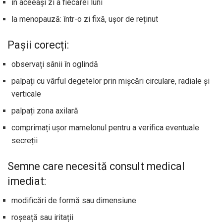
în aceeași zi a fiecărei luni
la menopauză: într-o zi fixă, ușor de reținut
Pașii corecți:
observați sânii în oglindă
palpați cu vârful degetelor prin mișcări circulare, radiale și
verticale
palpați zona axilară
comprimați ușor mamelonul pentru a verifica eventuale
secreții
Semne care necesită consult medical
imediat:
modificări de formă sau dimensiune
roșeață sau iritații